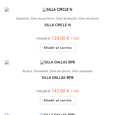
múltiples
variantes.
Las
opciones
se
Operativa
,
Sillas de escritorio
,
Sillas de estudio
,
Sillas de oficina
pueden
elegir
SILLA CIRCLE N
en
¡OFERTA!
la
página
El
El
124,00
€
154,00
€
+ IVA
de
precio
precio
producto
original
actual
Añadir al carrito
era:
es:
154,00 €.
124,00 €.
Butaca
,
Polivalente
,
Sillas de oficina
,
Sillas tapizadas
SILLA DALLAS BPB
¡OFERTA!
El
El
147,00
€
150,00
€
+ IVA
precio
precio
original
actual
Añadir al carrito
era:
es:
150,00 €.
147,00 €.