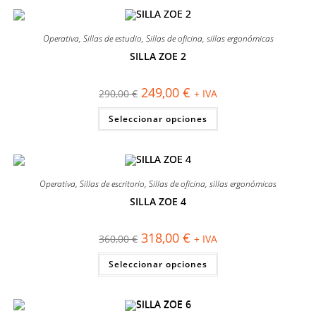
variantes.
Las
opciones
se
Operativa
,
Sillas de estudio
,
Sillas de oficina
,
sillas ergonómicas
pueden
elegir
SILLA ZOE 2
en
¡OFERTA!
la
página
El
El
249,00
€
290,00
€
+ IVA
de
precio
precio
producto
original
actual
Este
Seleccionar opciones
era:
es:
producto
290,00 €.
249,00 €.
tiene
múltiples
variantes.
Las
opciones
se
Operativa
,
Sillas de escritorio
,
Sillas de oficina
,
sillas ergonómicas
pueden
elegir
SILLA ZOE 4
en
¡OFERTA!
la
página
El
El
318,00
€
360,00
€
+ IVA
de
precio
precio
producto
original
actual
Este
Seleccionar opciones
era:
es:
producto
360,00 €.
318,00 €.
tiene
múltiples
variantes.
Las
opciones