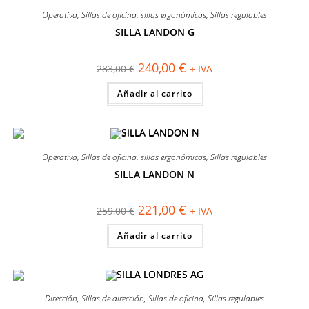
Operativa
,
Sillas de oficina
,
sillas ergonómicas
,
Sillas regulables
SILLA LANDON G
¡OFERTA!
El
El
240,00
€
283,00
€
+ IVA
precio
precio
original
actual
Añadir al carrito
era:
es:
283,00 €.
240,00 €.
Operativa
,
Sillas de oficina
,
sillas ergonómicas
,
Sillas regulables
SILLA LANDON N
¡OFERTA!
El
El
221,00
€
259,00
€
+ IVA
precio
precio
original
actual
Añadir al carrito
era:
es:
259,00 €.
221,00 €.
Dirección
,
Sillas de dirección
,
Sillas de oficina
,
Sillas regulables