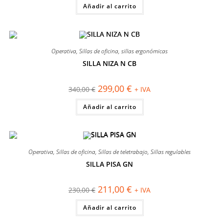
Añadir al carrito
era:
es:
300,00 €.
267,00 €.
Operativa
,
Sillas de oficina
,
sillas ergonómicas
SILLA NIZA N CB
¡OFERTA!
El
El
299,00
€
340,00
€
+ IVA
precio
precio
original
actual
Añadir al carrito
era:
es:
340,00 €.
299,00 €.
Operativa
,
Sillas de oficina
,
Sillas de teletrabajo
,
Sillas regulables
SILLA PISA GN
¡OFERTA!
El
El
211,00
€
230,00
€
+ IVA
precio
precio
original
actual
Añadir al carrito
era:
es:
230,00 €.
211,00 €.