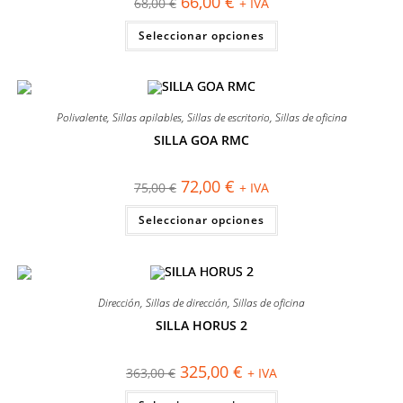
66,00
€
68,00
€
+ IVA
precio
precio
original
actual
Este
Seleccionar opciones
era:
es:
producto
68,00 €.
66,00 €.
tiene
múltiples
variantes.
Las
opciones
se
Polivalente
,
Sillas apilables
,
Sillas de escritorio
,
Sillas de oficina
pueden
elegir
SILLA GOA RMC
en
¡OFERTA!
la
página
El
El
72,00
€
75,00
€
+ IVA
de
precio
precio
producto
original
actual
Este
Seleccionar opciones
era:
es:
producto
75,00 €.
72,00 €.
tiene
múltiples
variantes.
Las
opciones
se
Dirección
,
Sillas de dirección
,
Sillas de oficina
pueden
elegir
SILLA HORUS 2
en
¡OFERTA!
la
página
El
El
325,00
€
363,00
€
+ IVA
de
precio
precio
producto
original
actual
Este