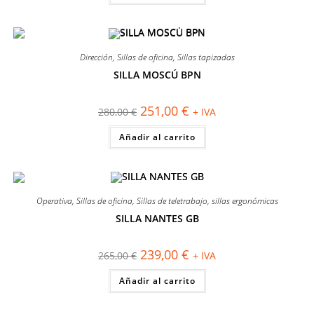
420,00 €.
363,00 €.
Dirección
,
Sillas de oficina
,
Sillas tapizadas
SILLA MOSCÚ BPN
¡OFERTA!
El
El
251,00
€
280,00
€
+ IVA
precio
precio
original
actual
Añadir al carrito
era:
es:
280,00 €.
251,00 €.
Operativa
,
Sillas de oficina
,
Sillas de teletrabajo
,
sillas ergonómicas
SILLA NANTES GB
¡OFERTA!
El
El
239,00
€
265,00
€
+ IVA
precio
precio
original
actual
Añadir al carrito
era:
es:
265,00 €.
239,00 €.