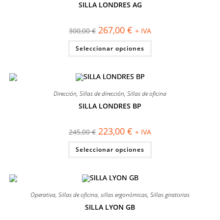
SILLA LONDRES AG
¡OFERTA!
El
El
267,00
€
300,00
€
+ IVA
precio
precio
original
actual
Este
Seleccionar opciones
era:
es:
producto
300,00 €.
267,00 €.
tiene
múltiples
variantes.
Las
opciones
se
Dirección
,
Sillas de dirección
,
Sillas de oficina
pueden
elegir
SILLA LONDRES BP
en
¡OFERTA!
la
página
El
El
223,00
€
245,00
€
+ IVA
de
precio
precio
producto
original
actual
Este
Seleccionar opciones
era:
es:
producto
245,00 €.
223,00 €.
tiene
múltiples
variantes.
Las
opciones
se
Operativa
,
Sillas de oficina
,
sillas ergonómicas
,
Sillas giratorias
pueden
elegir
SILLA LYON GB
en
¡OFERTA!
la