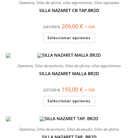
se
Operativa
,
Sillas de oficina
,
sillas ergonómicas
,
Sillas tapizadas
pueden
elegir
SILLA NAZARET CB TAP.BR2D
en
¡OFERTA!
la
página
El
El
209,00
€
241,00
€
+ IVA
de
precio
precio
producto
original
actual
Este
Seleccionar opciones
era:
es:
producto
241,00 €.
209,00 €.
tiene
múltiples
variantes.
Las
opciones
se
Operativa
,
Sillas de escritorio
,
Sillas de oficina
,
sillas ergonómicas
pueden
elegir
SILLA NAZARET MALLA BR2D
en
¡OFERTA!
la
página
El
El
193,00
€
227,00
€
+ IVA
de
precio
precio
producto
original
actual
Este
Seleccionar opciones
era:
es:
producto
227,00 €.
193,00 €.
tiene
múltiples
variantes.
Las
opciones
se
Operativa
,
Sillas de escritorio
,
Sillas de estudio
,
Sillas de oficina
pueden
elegir
SILLA NAZARET TAP. BR2D