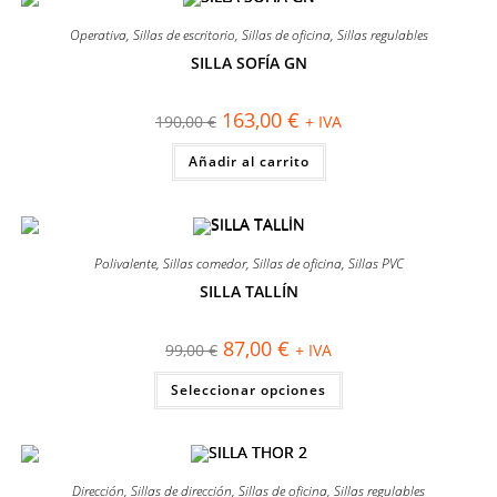
Operativa
,
Sillas de escritorio
,
Sillas de oficina
,
Sillas regulables
SILLA SOFÍA GN
¡OFERTA!
El
El
163,00
€
190,00
€
+ IVA
precio
precio
original
actual
Añadir al carrito
era:
es:
190,00 €.
163,00 €.
Polivalente
,
Sillas comedor
,
Sillas de oficina
,
Sillas PVC
SILLA TALLÍN
¡OFERTA!
El
El
87,00
€
99,00
€
+ IVA
precio
precio
original
actual
Este
Seleccionar opciones
era:
es:
producto
99,00 €.
87,00 €.
tiene
múltiples
variantes.
Las
opciones
se
Dirección
,
Sillas de dirección
,
Sillas de oficina
,
Sillas regulables