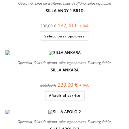
Operativa
,
Sillas de escritorio
,
Sillas de oficina
,
Sillas regulables
SILLA ANDY 1 BR1D
¡OFERTA!
El
El
187,00
€
200,00
€
+ IVA
precio
precio
original
actual
Este
Seleccionar opciones
era:
es:
producto
200,00 €.
187,00 €.
tiene
múltiples
variantes.
Las
opciones
se
Operativa
,
Sillas de oficina
,
sillas ergonómicas
,
Sillas regulables
pueden
elegir
SILLA ANKARA
en
¡OFERTA!
la
página
El
El
239,00
€
265,00
€
+ IVA
de
precio
precio
producto
original
actual
Añadir al carrito
era:
es:
265,00 €.
239,00 €.
Operativa
,
Sillas de oficina
,
sillas ergonómicas
,
Sillas regulables
SILLA APOLO 2