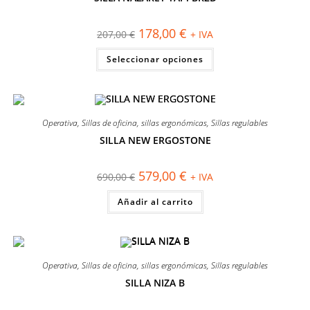
en
¡OFERTA!
la
página
El
El
178,00
€
207,00
€
+ IVA
de
precio
precio
producto
original
actual
Este
Seleccionar opciones
era:
es:
producto
207,00 €.
178,00 €.
tiene
múltiples
variantes.
Las
opciones
se
Operativa
,
Sillas de oficina
,
sillas ergonómicas
,
Sillas regulables
pueden
elegir
SILLA NEW ERGOSTONE
en
¡OFERTA!
la
página
El
El
579,00
€
690,00
€
+ IVA
de
precio
precio
producto
original
actual
Añadir al carrito
era:
es:
690,00 €.
579,00 €.
Operativa
,
Sillas de oficina
,
sillas ergonómicas
,
Sillas regulables
SILLA NIZA B
¡OFERTA!