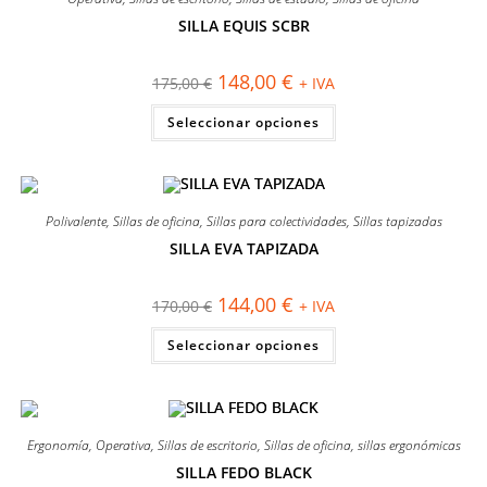
SILLA EQUIS SCBR
¡OFERTA!
El
El
148,00
€
175,00
€
+ IVA
precio
precio
original
actual
Este
Seleccionar opciones
era:
es:
producto
175,00 €.
148,00 €.
tiene
múltiples
variantes.
Las
opciones
se
Polivalente
,
Sillas de oficina
,
Sillas para colectividades
,
Sillas tapizadas
pueden
elegir
SILLA EVA TAPIZADA
en
¡OFERTA!
la
página
El
El
144,00
€
170,00
€
+ IVA
de
precio
precio
producto
original
actual
Este
Seleccionar opciones
era:
es:
producto
170,00 €.
144,00 €.
tiene
múltiples
variantes.
Las
opciones
se
Ergonomía
,
Operativa
,
Sillas de escritorio
,
Sillas de oficina
,
sillas ergonómicas
pueden
elegir
SILLA FEDO BLACK
en