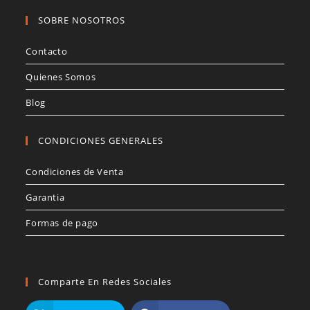
página
de
SOBRE NOSOTROS
producto
Contacto
Quienes Somos
Blog
CONDICIONES GENERALES
Condiciones de Venta
Garantia
Formas de pago
Comparte En Redes Sociales