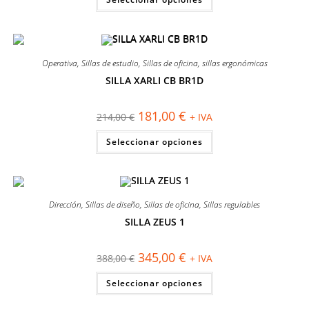
era:
es:
producto
192,00 €.
167,00 €.
tiene
múltiples
variantes.
Las
opciones
se
Operativa
,
Sillas de estudio
,
Sillas de oficina
,
sillas ergonómicas
pueden
elegir
SILLA XARLI CB BR1D
en
¡OFERTA!
la
página
El
El
181,00
€
214,00
€
+ IVA
de
precio
precio
producto
original
actual
Este
Seleccionar opciones
era:
es:
producto
214,00 €.
181,00 €.
tiene
múltiples
variantes.
Las
opciones
se
Dirección
,
Sillas de diseño
,
Sillas de oficina
,
Sillas regulables
pueden
elegir
SILLA ZEUS 1
en
¡OFERTA!
la
página
El
El
345,00
€
388,00
€
+ IVA
de
precio
precio
producto
original
actual
Este
Seleccionar opciones
era:
es:
producto
388,00 €.
345,00 €.
tiene
múltiples