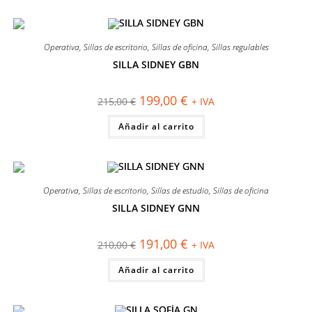
Operativa
,
Sillas de escritorio
,
Sillas de oficina
,
Sillas regulables
SILLA SIDNEY GBN
¡OFERTA!
El
El
199,00
€
215,00
€
+ IVA
precio
precio
original
actual
Añadir al carrito
era:
es:
215,00 €.
199,00 €.
Operativa
,
Sillas de escritorio
,
Sillas de estudio
,
Sillas de oficina
SILLA SIDNEY GNN
¡OFERTA!
El
El
191,00
€
210,00
€
+ IVA
precio
precio
original
actual
Añadir al carrito
era:
es:
210,00 €.
191,00 €.