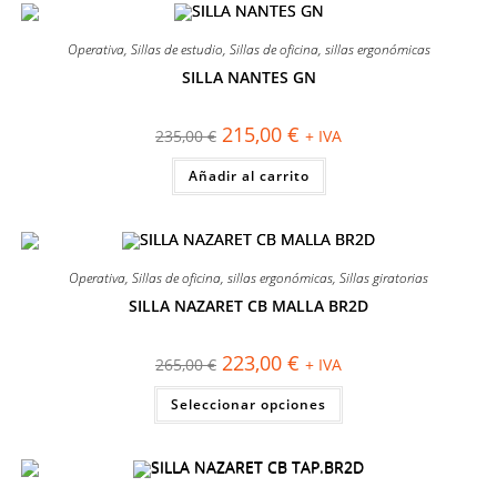
Operativa
,
Sillas de estudio
,
Sillas de oficina
,
sillas ergonómicas
SILLA NANTES GN
¡OFERTA!
El
El
215,00
€
235,00
€
+ IVA
precio
precio
original
actual
Añadir al carrito
era:
es:
235,00 €.
215,00 €.
Operativa
,
Sillas de oficina
,
sillas ergonómicas
,
Sillas giratorias
SILLA NAZARET CB MALLA BR2D
¡OFERTA!
El
El
223,00
€
265,00
€
+ IVA
precio
precio
original
actual
Este
Seleccionar opciones
era:
es:
producto
265,00 €.
223,00 €.
tiene
múltiples
variantes.
Las
opciones