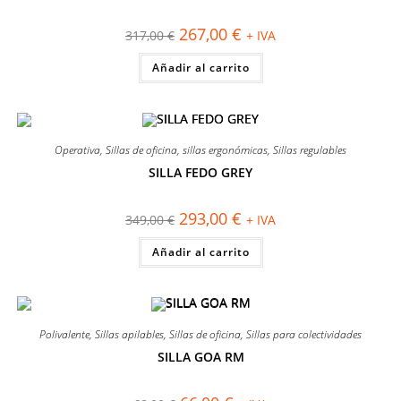
¡OFERTA!
la
página
El
El
267,00
€
317,00
€
+ IVA
de
precio
precio
producto
original
actual
Añadir al carrito
era:
es:
317,00 €.
267,00 €.
Operativa
,
Sillas de oficina
,
sillas ergonómicas
,
Sillas regulables
SILLA FEDO GREY
¡OFERTA!
El
El
293,00
€
349,00
€
+ IVA
precio
precio
original
actual
Añadir al carrito
era:
es:
349,00 €.
293,00 €.
Polivalente
,
Sillas apilables
,
Sillas de oficina
,
Sillas para colectividades
SILLA GOA RM
¡OFERTA!
El
El