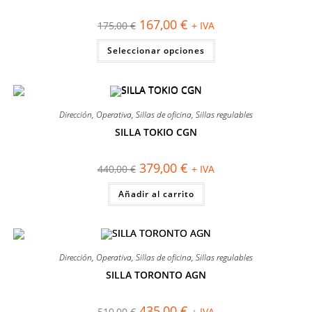
¡OFERTA!
la
página
El
El
167,00
€
175,00
€
+ IVA
de
precio
precio
producto
original
actual
Este
Seleccionar opciones
era:
es:
producto
175,00 €.
167,00 €.
tiene
múltiples
variantes.
Las
opciones
se
Dirección
,
Operativa
,
Sillas de oficina
,
Sillas regulables
pueden
elegir
SILLA TOKIO CGN
en
¡OFERTA!
la
página
El
El
379,00
€
440,00
€
+ IVA
de
precio
precio
producto
original
actual
Añadir al carrito
era:
es:
440,00 €.
379,00 €.
Dirección
,
Operativa
,
Sillas de oficina
,
Sillas regulables
SILLA TORONTO AGN
¡OFERTA!
El
El
435,00
€
510,00
€
+ IVA