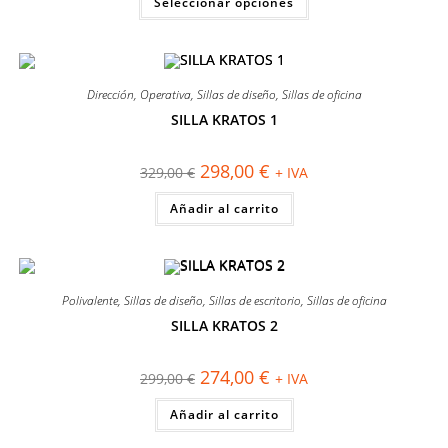
Seleccionar opciones
era:
es:
producto
363,00 €.
325,00 €.
tiene
múltiples
variantes.
Las
opciones
se
Dirección
,
Operativa
,
Sillas de diseño
,
Sillas de oficina
pueden
elegir
SILLA KRATOS 1
en
¡OFERTA!
la
página
El
El
298,00
€
329,00
€
+ IVA
de
precio
precio
producto
original
actual
Añadir al carrito
era:
es:
329,00 €.
298,00 €.
Polivalente
,
Sillas de diseño
,
Sillas de escritorio
,
Sillas de oficina
SILLA KRATOS 2
¡OFERTA!
El
El
274,00
€
299,00
€
+ IVA
precio
precio
original
actual
Añadir al carrito
era:
es:
299,00 €.
274,00 €.