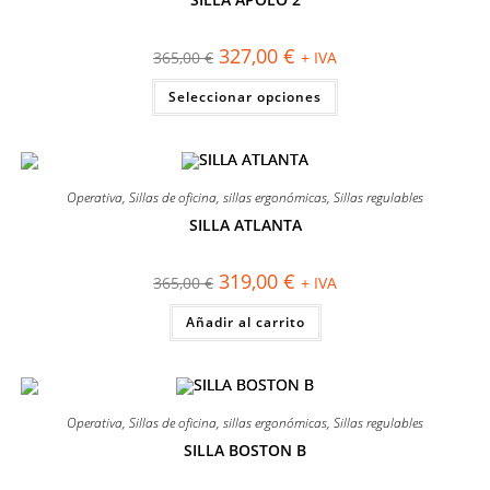
¡OFERTA!
El
El
327,00
€
365,00
€
+ IVA
precio
precio
original
actual
Este
Seleccionar opciones
era:
es:
producto
365,00 €.
327,00 €.
tiene
múltiples
variantes.
Las
opciones
se
Operativa
,
Sillas de oficina
,
sillas ergonómicas
,
Sillas regulables
pueden
elegir
SILLA ATLANTA
en
¡OFERTA!
la
página
El
El
319,00
€
365,00
€
+ IVA
de
precio
precio
producto
original
actual
Añadir al carrito
era:
es:
365,00 €.
319,00 €.
Operativa
,
Sillas de oficina
,
sillas ergonómicas
,
Sillas regulables
SILLA BOSTON B
¡OFERTA!