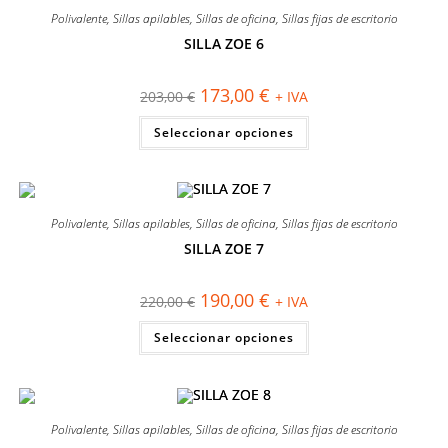
se
Polivalente
,
Sillas apilables
,
Sillas de oficina
,
Sillas fijas de escritorio
pueden
elegir
SILLA ZOE 6
en
¡OFERTA!
la
página
El
El
173,00
€
203,00
€
+ IVA
de
precio
precio
producto
original
actual
Este
Seleccionar opciones
era:
es:
producto
203,00 €.
173,00 €.
tiene
múltiples
variantes.
Las
opciones
se
Polivalente
,
Sillas apilables
,
Sillas de oficina
,
Sillas fijas de escritorio
pueden
elegir
SILLA ZOE 7
en
¡OFERTA!
la
página
El
El
190,00
€
220,00
€
+ IVA
de
precio
precio
producto
original
actual
Este
Seleccionar opciones
era:
es:
producto
220,00 €.
190,00 €.
tiene
múltiples
variantes.
Las
opciones
se
Polivalente
,
Sillas apilables
,
Sillas de oficina
,
Sillas fijas de escritorio
pueden