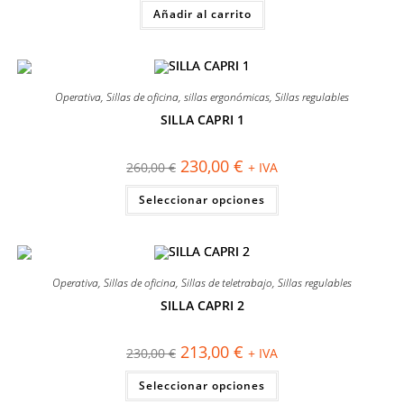
original
actual
Añadir al carrito
era:
es:
220,00 €.
199,00 €.
Operativa
,
Sillas de oficina
,
sillas ergonómicas
,
Sillas regulables
SILLA CAPRI 1
¡OFERTA!
El
El
230,00
€
260,00
€
+ IVA
precio
precio
original
actual
Este
Seleccionar opciones
era:
es:
producto
260,00 €.
230,00 €.
tiene
múltiples
variantes.
Las
opciones
se
Operativa
,
Sillas de oficina
,
Sillas de teletrabajo
,
Sillas regulables
pueden
elegir
SILLA CAPRI 2
en
¡OFERTA!
la
página
El
El
213,00
€
230,00
€
+ IVA
de
precio
precio
producto
original
actual
Este
Seleccionar opciones
era:
es:
producto
230,00 €.
213,00 €.
tiene