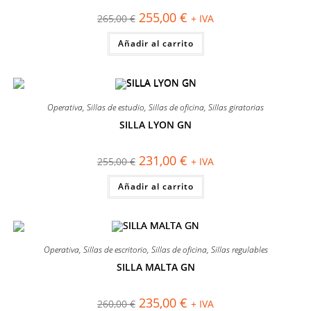
página
El
El
255,00
€
265,00
€
+ IVA
de
precio
precio
producto
original
actual
Añadir al carrito
era:
es:
265,00 €.
255,00 €.
Operativa
,
Sillas de estudio
,
Sillas de oficina
,
Sillas giratorias
SILLA LYON GN
¡OFERTA!
El
El
231,00
€
255,00
€
+ IVA
precio
precio
original
actual
Añadir al carrito
era:
es:
255,00 €.
231,00 €.
Operativa
,
Sillas de escritorio
,
Sillas de oficina
,
Sillas regulables
SILLA MALTA GN
¡OFERTA!
El
El
235,00
€
260,00
€
+ IVA
precio
precio