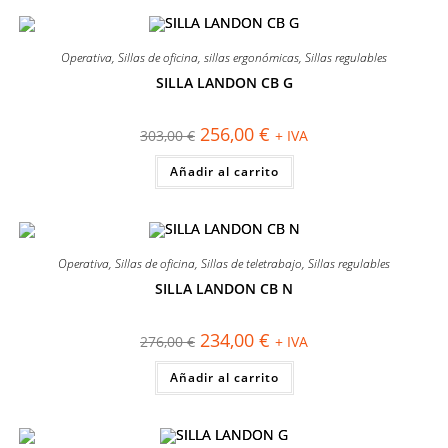
Operativa
,
Sillas de oficina
,
sillas ergonómicas
,
Sillas regulables
SILLA LANDON CB G
¡OFERTA!
El
El
256,00
€
303,00
€
+ IVA
precio
precio
original
actual
Añadir al carrito
era:
es:
303,00 €.
256,00 €.
Operativa
,
Sillas de oficina
,
Sillas de teletrabajo
,
Sillas regulables
SILLA LANDON CB N
¡OFERTA!
El
El
234,00
€
276,00
€
+ IVA
precio
precio
original
actual
Añadir al carrito
era:
es:
276,00 €.
234,00 €.