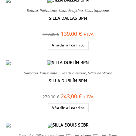
Butaca
,
Polivalente
,
Sillas de oficina
,
Sillas tapizadas
SILLA DALLAS BPN
¡OFERTA!
El
El
139,00
€
170,00
€
+ IVA
precio
precio
original
actual
Añadir al carrito
era:
es:
170,00 €.
139,00 €.
Dirección
,
Polivalente
,
Sillas de dirección
,
Sillas de oficina
SILLA DUBLÍN BPN
¡OFERTA!
El
El
243,00
€
270,00
€
+ IVA
precio
precio
original
actual
Añadir al carrito
era:
es:
270,00 €.
243,00 €.
Operativa
,
Sillas de escritorio
,
Sillas de estudio
,
Sillas de oficina