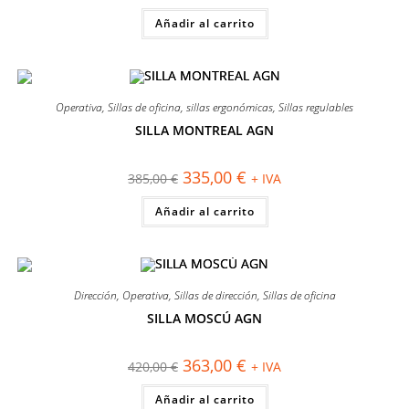
original
actual
Añadir al carrito
era:
es:
260,00 €.
235,00 €.
Operativa
,
Sillas de oficina
,
sillas ergonómicas
,
Sillas regulables
SILLA MONTREAL AGN
¡OFERTA!
El
El
335,00
€
385,00
€
+ IVA
precio
precio
original
actual
Añadir al carrito
era:
es:
385,00 €.
335,00 €.
Dirección
,
Operativa
,
Sillas de dirección
,
Sillas de oficina
SILLA MOSCÚ AGN
¡OFERTA!
El
El
363,00
€
420,00
€
+ IVA
precio
precio
original
actual
Añadir al carrito
era:
es: