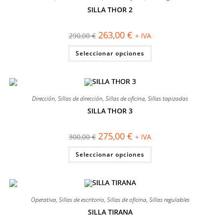
pueden
elegir
SILLA THOR 2
en
¡OFERTA!
la
página
El
El
263,00
€
290,00
€
+ IVA
de
precio
precio
producto
original
actual
Este
Seleccionar opciones
era:
es:
producto
290,00 €.
263,00 €.
tiene
múltiples
variantes.
Las
opciones
se
Dirección
,
Sillas de dirección
,
Sillas de oficina
,
Sillas tapizadas
pueden
elegir
SILLA THOR 3
en
¡OFERTA!
la
página
El
El
275,00
€
300,00
€
+ IVA
de
precio
precio
producto
original
actual
Este
Seleccionar opciones
era:
es:
producto
300,00 €.
275,00 €.
tiene
múltiples
variantes.
Las
opciones
se
Operativa
,
Sillas de escritorio
,
Sillas de oficina
,
Sillas regulables
pueden
elegir
SILLA TIRANA
en