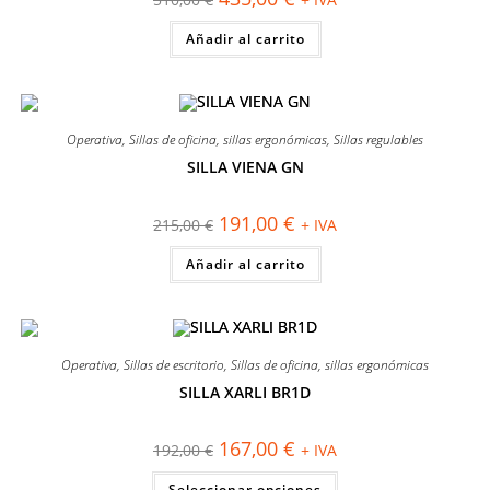
precio
precio
original
actual
Añadir al carrito
era:
es:
510,00 €.
435,00 €.
Operativa
,
Sillas de oficina
,
sillas ergonómicas
,
Sillas regulables
SILLA VIENA GN
¡OFERTA!
El
El
191,00
€
215,00
€
+ IVA
precio
precio
original
actual
Añadir al carrito
era:
es:
215,00 €.
191,00 €.
Operativa
,
Sillas de escritorio
,
Sillas de oficina
,
sillas ergonómicas
SILLA XARLI BR1D
¡OFERTA!
El
El
167,00
€
192,00
€
+ IVA
precio
precio
original
actual
Este
Seleccionar opciones