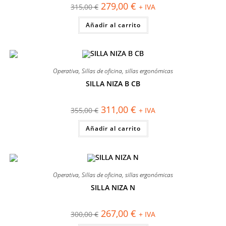
El
El
279,00
€
315,00
€
+ IVA
precio
precio
original
actual
Añadir al carrito
era:
es:
315,00 €.
279,00 €.
Operativa
,
Sillas de oficina
,
sillas ergonómicas
SILLA NIZA B CB
¡OFERTA!
El
El
311,00
€
355,00
€
+ IVA
precio
precio
original
actual
Añadir al carrito
era:
es:
355,00 €.
311,00 €.
Operativa
,
Sillas de oficina
,
sillas ergonómicas
SILLA NIZA N
¡OFERTA!
El
El
267,00
€
300,00
€
+ IVA
precio
precio
original
actual