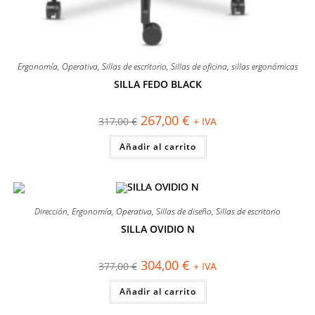
Ergonomía
,
Operativa
,
Sillas de escritorio
,
Sillas de oficina
,
sillas ergonómicas
SILLA FEDO BLACK
El
El
267,00
€
317,00
€
+ IVA
precio
precio
original
actual
Añadir al carrito
era:
es:
317,00 €.
267,00 €.
Dirección
,
Ergonomía
,
Operativa
,
Sillas de diseño
,
Sillas de escritorio
SILLA OVIDIO N
¡OFERTA!
El
El
304,00
€
377,00
€
+ IVA
precio
precio
original
actual
Añadir al carrito
era:
es:
377,00 €.
304,00 €.