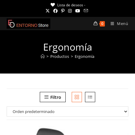
Ir
Lista de deseos -
al
contenido
Menú
0
Ergonomía
>
Productos
>
Ergonomía
Filtro