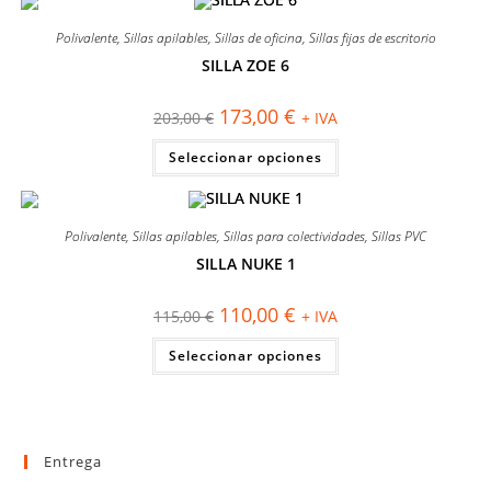
variantes.
Las
Polivalente
,
Sillas apilables
,
Sillas de oficina
,
Sillas fijas de escritorio
opciones
se
SILLA ZOE 6
pueden
¡OFERTA!
elegir
en
El
El
173,00
€
la
203,00
€
+ IVA
precio
precio
página
original
actual
Este
de
Seleccionar opciones
era:
es:
producto
producto
203,00 €.
173,00 €.
tiene
múltiples
variantes.
Las
Polivalente
,
Sillas apilables
,
Sillas para colectividades
,
Sillas PVC
opciones
se
SILLA NUKE 1
pueden
¡OFERTA!
elegir
en
El
El
110,00
€
la
115,00
€
+ IVA
precio
precio
página
original
actual
Este
de
Seleccionar opciones
era:
es:
producto
producto
115,00 €.
110,00 €.
tiene
múltiples
variantes.
Las
opciones
se
Entrega
pueden
elegir