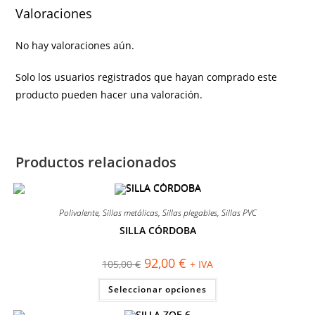
Valoraciones
No hay valoraciones aún.
Solo los usuarios registrados que hayan comprado este
producto pueden hacer una valoración.
Productos relacionados
Polivalente
,
Sillas metálicas
,
Sillas plegables
,
Sillas PVC
SILLA CÓRDOBA
¡OFERTA!
El
El
92,00
€
105,00
€
+ IVA
precio
precio
original
actual
Este
Seleccionar opciones
era:
es:
producto
105,00 €.
92,00 €.
tiene
múltiples