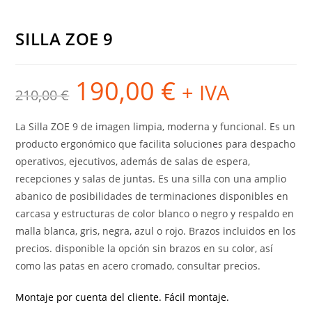
SILLA ZOE 9
190,00
€
El
El
+ IVA
210,00
€
precio
precio
original
actual
era:
es:
210,00 €.
190,00 €.
La Silla ZOE 9 de imagen limpia, moderna y funcional. Es un
producto ergonómico que facilita soluciones para despacho
operativos, ejecutivos, además de salas de espera,
recepciones y salas de juntas. Es una silla con una amplio
abanico de posibilidades de terminaciones disponibles en
carcasa y estructuras de color blanco o negro y respaldo en
malla blanca, gris, negra, azul o rojo. Brazos incluidos en los
precios. disponible la opción sin brazos en su color, así
como las patas en acero cromado, consultar precios.
Montaje por cuenta del cliente. Fácil montaje.