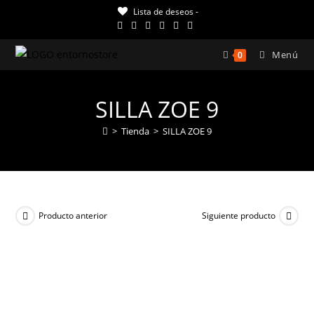
Ir
Lista de deseos -
al
contenido
Menú
0
SILLA ZOE 9
>
Tienda
>
SILLA ZOE 9
Producto anterior
Siguiente producto
¡OFERTA!