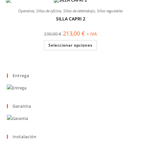
variantes.
Las
Operativa
,
Sillas de oficina
,
Sillas de teletrabajo
,
Sillas regulables
opciones
se
SILLA CAPRI 2
pueden
¡OFERTA!
elegir
en
El
El
213,00
€
la
230,00
€
+ IVA
precio
precio
página
original
actual
Este
de
Seleccionar opciones
era:
es:
producto
producto
230,00 €.
213,00 €.
tiene
múltiples
variantes.
Las
opciones
se
Entrega
pueden
elegir
en
la
página
de
producto
Garantia
Instalación