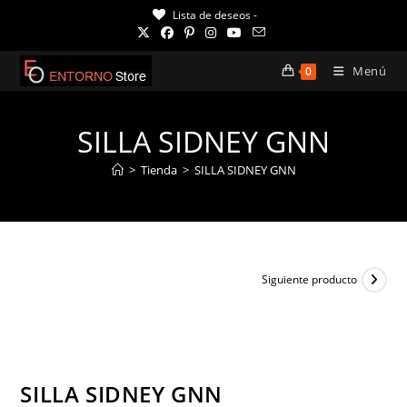
Ir
Lista de deseos -
al
contenido
Menú
0
SILLA SIDNEY GNN
>
Tienda
>
SILLA SIDNEY GNN
Siguiente producto
¡OFERTA!
SILLA SIDNEY GNN