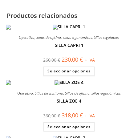
Productos relacionados
Operativa
,
Sillas de oficina
,
sillas ergonómicas
,
Sillas regulables
SILLA CAPRI 1
¡OFERTA!
El
El
230,00
€
260,00
€
+ IVA
precio
precio
original
actual
Este
Seleccionar opciones
era:
es:
producto
260,00 €.
230,00 €.
tiene
múltiples
variantes.
Las
Operativa
,
Sillas de escritorio
,
Sillas de oficina
,
sillas ergonómicas
opciones
se
SILLA ZOE 4
pueden
¡OFERTA!
elegir
en
El
El
318,00
€
la
360,00
€
+ IVA
precio
precio
página
original
actual
Este
de
Seleccionar opciones
era:
es:
producto
producto
360,00 €.
318,00 €.
tiene
múltiples