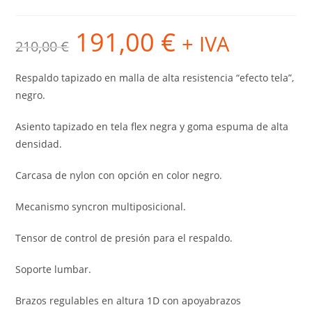
191,00
€
El
El
+ IVA
210,00
€
precio
precio
original
actual
era:
es:
210,00 €.
191,00 €.
Respaldo tapizado en malla de alta resistencia “efecto tela”,
negro.
Asiento tapizado en tela flex negra y goma espuma de alta
densidad.
Carcasa de nylon con opción en color negro.
Mecanismo syncron multiposicional.
Tensor de control de presión para el respaldo.
Soporte lumbar.
Brazos regulables en altura 1D con apoyabrazos