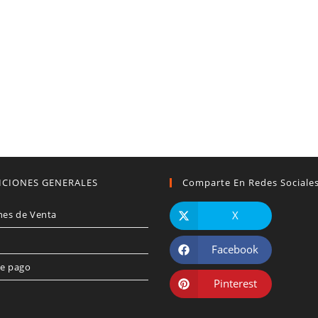
ICIONES GENERALES
Comparte En Redes Sociale
nes de Venta
X
Facebook
e pago
Pinterest