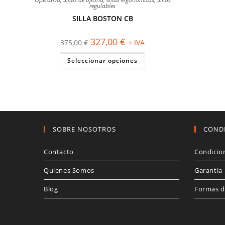
regulables
SILLA BOSTON CB
El
El
327,00
€
375,00
€
+ IVA
precio
precio
original
actual
Este
Seleccionar opciones
era:
es:
producto
375,00 €.
327,00 €.
tiene
múltiples
variantes.
Las
opciones
se
pueden
elegir
en
SOBRE NOSOTROS
COND
la
página
de
Contacto
Condicio
producto
Quienes Somos
Garantia
Blog
Formas d