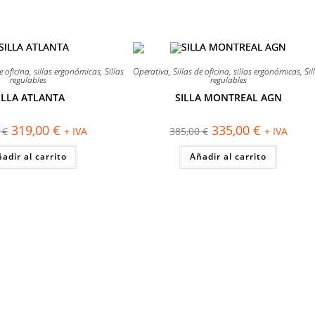
¡OFERTA!
e oficina
,
sillas ergonómicas
,
Sillas
Operativa
,
Sillas de oficina
,
sillas ergonómicas
,
Sil
regulables
regulables
ILLA ATLANTA
SILLA MONTREAL AGN
El
El
El
El
319,00
€
335,00
€
0
€
+ IVA
385,00
€
+ IVA
precio
precio
precio
precio
original
actual
original
actual
adir al carrito
era:
es:
Añadir al carrito
era:
es:
365,00 €.
319,00 €.
385,00 €.
335,00 €.