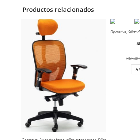
Productos relacionados
¡OFERTA!
¡OFERTA!
Operativa
,
Sillas d
S
365,0
Añ
Operativa
,
Sillas de oficina
,
sillas ergonómicas
,
Sillas