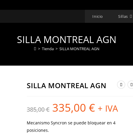
Inicio
Sillas
SILLA MONTREAL AGN
>
Tienda
>
SILLA MONTREAL AGN
SILLA MONTREAL AGN
335,00
€
El
El
+ IVA
385,00
€
precio
precio
original
actual
era:
es:
385,00 €.
335,00 €.
Mecanismo Syncron se puede bloquear en 4
posiciones.