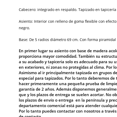
Cabecero: integrado en respaldo. Tapizado en tapicería 
Asiento: Interior con relleno de goma flexible con efecto
negro.
Base: De 5 radios diámetro 69 cm. Con forma piramida
En primer lugar su a
siento con base de madera acol
proporciona mayor comodidad. También su estructu
a su acabado y tapiceria solo es adecuado para su u
en exteriores, ni zonas no protegidas al clima. Por l
Asimismo al ir principalmente tapizada en grupos 
especial para tapizados. Por lo tanto deberemos de 
hacer primeramente una pequeña prueba de limpieza 
garantía de 2 años. Además disponemos generalmente
que y los plazos de entrega se suelen acortar
.
No
ob
los plazos de envío o entrega en la península y pr
departamento comercial está para atender cualquier 
Por lo tanto puedes contactar con nosotros a través
de
contacto
.