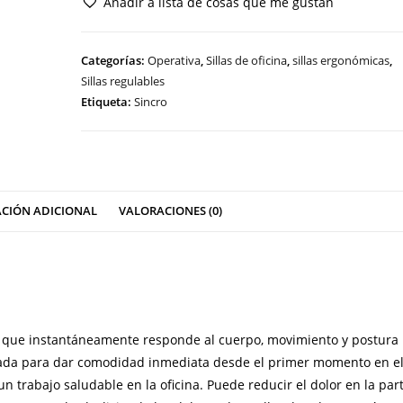
Añadir a lista de cosas que me gustan
cantidad
Categorías:
Operativa
,
Sillas de oficina
,
sillas ergonómicas
,
Sillas regulables
Etiqueta:
Sincro
CIÓN ADICIONAL
VALORACIONES (0)
co que instantáneamente responde al cuerpo, movimiento y postura
señada para dar comodidad inmediata desde el primer momento en e
n trabajo saludable en la oficina. Puede reducir el dolor en la par