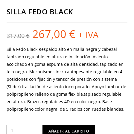
SILLA FEDO BLACK
267,00
€
El
El
+ IVA
317,00
€
precio
precio
original
actual
era:
es:
317,00 €.
267,00 €.
Silla Fedo Black Respaldo alto en malla negra y cabezal
tapizado regulable en altura e inclinación. Asiento
acolchado en goma espuma de alta densidad, tapizado en
tela negra. Mecanismo sincro autopesante regulable en 4
posiciones con fijación y tensor de presión con sistema
(Slider) traslación de asiento incorporado. Apoyo lumbar de
polipropileno relleno de goma flexible,tapizado regulable
en altura. Brazos regulables 4D en color negro. Base
polipropileno color negra de 5 radios con ruedas blandas.
SILLA
AÑADIR AL CARRITO