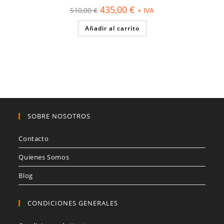
El
El
435,00
€
510,00
€
+ IVA
precio
precio
original
actual
Añadir al carrito
era:
es:
510,00 €.
435,00 €.
SOBRE NOSOTROS
Contacto
Quienes Somos
Blog
CONDICIONES GENERALES