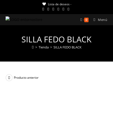
Ir
Lista de deseos -
al
contenido
Menú
0
SILLA FEDO BLACK
>
Tienda
>
SILLA FEDO BLACK
Producto anterior
¡OFERTA!