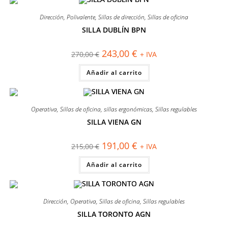
Dirección
,
Polivalente
,
Sillas de dirección
,
Sillas de oficina
SILLA DUBLÍN BPN
¡OFERTA!
El
El
243,00
€
270,00
€
+ IVA
precio
precio
original
actual
Añadir al carrito
era:
es:
270,00 €.
243,00 €.
Operativa
,
Sillas de oficina
,
sillas ergonómicas
,
Sillas regulables
SILLA VIENA GN
¡OFERTA!
El
El
191,00
€
215,00
€
+ IVA
precio
precio
original
actual
Añadir al carrito
era:
es:
215,00 €.
191,00 €.
Dirección
,
Operativa
,
Sillas de oficina
,
Sillas regulables
SILLA TORONTO AGN
¡OFERTA!