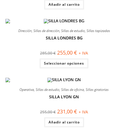
original
actual
Añadir al carrito
era:
es:
165,00 €.
151,00 €.
Dirección
,
Sillas de dirección
,
Sillas de estudio
,
Sillas tapizadas
SILLA LONDRES BG
¡OFERTA!
El
El
255,00
€
285,00
€
+ IVA
precio
precio
original
actual
Este
Seleccionar opciones
era:
es:
producto
285,00 €.
255,00 €.
tiene
múltiples
variantes.
Las
opciones
se
Operativa
,
Sillas de estudio
,
Sillas de oficina
,
Sillas giratorias
pueden
elegir
SILLA LYON GN
en
¡OFERTA!
la
página
El
El
231,00
€
255,00
€
+ IVA
de
precio
precio
producto
original
actual
Añadir al carrito
era:
es:
255,00 €.
231,00 €.