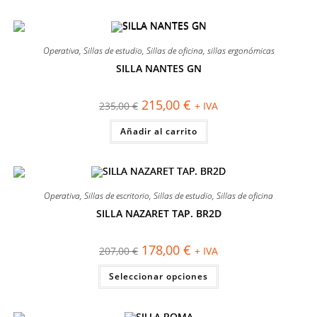
Operativa
,
Sillas de estudio
,
Sillas de oficina
,
sillas ergonómicas
SILLA NANTES GN
¡OFERTA!
El
El
215,00
€
235,00
€
+ IVA
precio
precio
original
actual
Añadir al carrito
era:
es:
235,00 €.
215,00 €.
Operativa
,
Sillas de escritorio
,
Sillas de estudio
,
Sillas de oficina
SILLA NAZARET TAP. BR2D
¡OFERTA!
El
El
178,00
€
207,00
€
+ IVA
precio
precio
original
actual
Este
Seleccionar opciones
era:
es:
producto
207,00 €.
178,00 €.
tiene
múltiples
variantes.