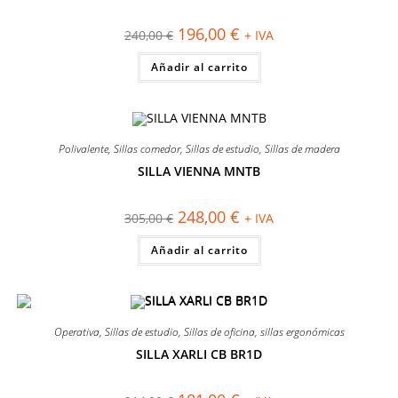
¡OFERTA!
El
El
196,00
€
240,00
€
+ IVA
precio
precio
original
actual
Añadir al carrito
era:
es:
240,00 €.
196,00 €.
Polivalente
,
Sillas comedor
,
Sillas de estudio
,
Sillas de madera
SILLA VIENNA MNTB
¡OFERTA!
El
El
248,00
€
305,00
€
+ IVA
precio
precio
original
actual
Añadir al carrito
era:
es:
305,00 €.
248,00 €.
Operativa
,
Sillas de estudio
,
Sillas de oficina
,
sillas ergonómicas
SILLA XARLI CB BR1D
¡OFERTA!
El
El