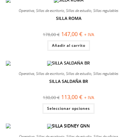
Las
opciones
se
Operativa
,
Sillas de escritorio
,
Sillas de estudio
,
Sillas regulables
pueden
elegir
SILLA ROMA
en
¡OFERTA!
la
página
El
El
147,00
€
178,00
€
+ IVA
de
precio
precio
producto
original
actual
Añadir al carrito
era:
es:
178,00 €.
147,00 €.
Operativa
,
Sillas de escritorio
,
Sillas de estudio
,
Sillas regulables
SILLA SALDAÑA BR
¡OFERTA!
El
El
113,00
€
130,00
€
+ IVA
precio
precio
original
actual
Este
Seleccionar opciones
era:
es:
producto
130,00 €.
113,00 €.
tiene
múltiples
variantes.
Las
opciones
se
Operativa
,
Sillas de escritorio
,
Sillas de estudio
,
Sillas de oficina