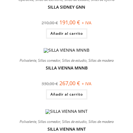
pueden
elegir
SILLA SIDNEY GNN
en
¡OFERTA!
la
página
El
El
191,00
€
210,00
€
+ IVA
de
precio
precio
producto
original
actual
Añadir al carrito
era:
es:
210,00 €.
191,00 €.
Polivalente
,
Sillas comedor
,
Sillas de estudio
,
Sillas de madera
SILLA VIENNA MNNB
¡OFERTA!
El
El
267,00
€
330,00
€
+ IVA
precio
precio
original
actual
Añadir al carrito
era:
es:
330,00 €.
267,00 €.
Polivalente
,
Sillas comedor
,
Sillas de estudio
,
Sillas de madera
SILLA VIENNA MNT