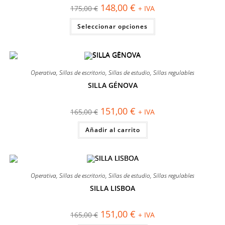
El
El
148,00
€
175,00
€
+ IVA
precio
precio
original
actual
Este
Seleccionar opciones
era:
es:
producto
175,00 €.
148,00 €.
tiene
múltiples
variantes.
Las
opciones
se
Operativa
,
Sillas de escritorio
,
Sillas de estudio
,
Sillas regulables
pueden
elegir
SILLA GÉNOVA
en
¡OFERTA!
la
página
El
El
151,00
€
165,00
€
+ IVA
de
precio
precio
producto
original
actual
Añadir al carrito
era:
es:
165,00 €.
151,00 €.
Operativa
,
Sillas de escritorio
,
Sillas de estudio
,
Sillas regulables
SILLA LISBOA
¡OFERTA!
El
El
151,00
€
165,00
€
+ IVA
precio
precio