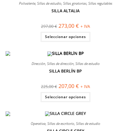
Polivalente
,
Sillas de estudio
,
Sillas giratorias
,
Sillas regulables
SILLA ALTALIA
¡OFERTA!
El
El
273,00
€
297,00
€
+ IVA
precio
precio
original
actual
Este
Seleccionar opciones
era:
es:
producto
297,00 €.
273,00 €.
tiene
múltiples
variantes.
Las
opciones
se
Dirección
,
Sillas de dirección
,
Sillas de estudio
pueden
elegir
SILLA BERLÍN BP
en
¡OFERTA!
la
página
El
El
207,00
€
225,00
€
+ IVA
de
precio
precio
producto
original
actual
Este
Seleccionar opciones
era:
es:
producto
225,00 €.
207,00 €.
tiene
múltiples
variantes.
Las
opciones
se
Operativa
,
Sillas de escritorio
,
Sillas de estudio
pueden
elegir
SILLA CIRCLE GREY