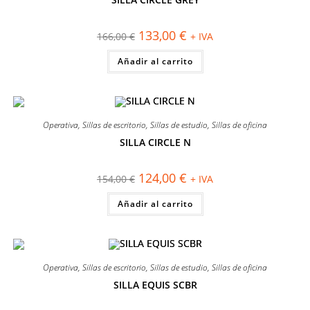
en
¡OFERTA!
la
página
El
El
133,00
€
166,00
€
+ IVA
de
precio
precio
producto
original
actual
Añadir al carrito
era:
es:
166,00 €.
133,00 €.
Operativa
,
Sillas de escritorio
,
Sillas de estudio
,
Sillas de oficina
SILLA CIRCLE N
¡OFERTA!
El
El
124,00
€
154,00
€
+ IVA
precio
precio
original
actual
Añadir al carrito
era:
es:
154,00 €.
124,00 €.
Operativa
,
Sillas de escritorio
,
Sillas de estudio
,
Sillas de oficina
SILLA EQUIS SCBR
¡OFERTA!