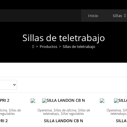
Inicio
Sillas
Sillas de teletrabajo
>
Productos
>
Sillas de teletrabajo
¡OFERTA!
¡OFERTA!
ficina
,
Sillas de
Operativa
,
Sillas de oficina
,
Sillas de
Operativa
,
Sil
 regulables
teletrabajo
,
Sillas regulables
teletrabajo
RI 2
SILLA LANDON CB N
SILL