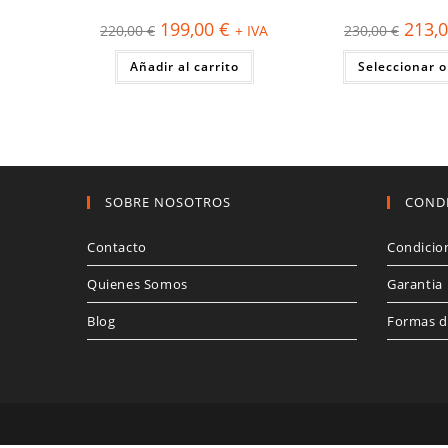
El
El
El
199,00
€
213,
220,00
€
+ IVA
230,00
€
precio
precio
precio
original
actual
origina
Añadir al carrito
era:
es:
Seleccionar 
era:
220,00 €.
199,00 €.
230,00
SOBRE NOSOTROS
COND
Contacto
Condicio
Quienes Somos
Garantia
Blog
Formas d