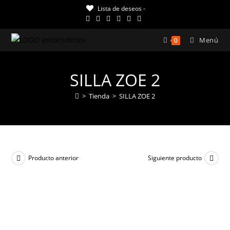
Ir
Lista de deseos -
al
contenido
Menú
0
SILLA ZOE 2
>
Tienda
>
SILLA ZOE 2
Producto anterior
Siguiente producto
¡OFERTA!