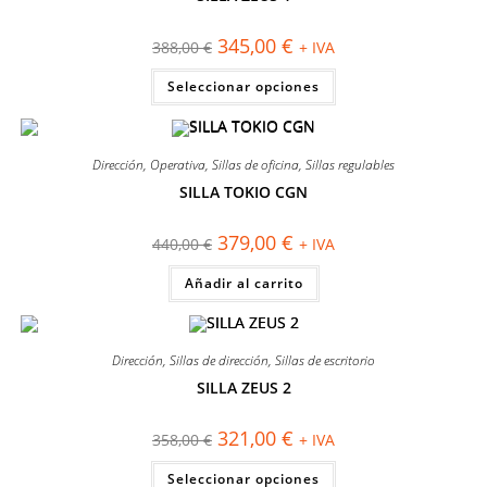
¡OFERTA!
El
El
345,00
€
388,00
€
+ IVA
precio
precio
original
actual
Este
Seleccionar opciones
era:
es:
producto
388,00 €.
345,00 €.
tiene
múltiples
variantes.
Las
Dirección
,
Operativa
,
Sillas de oficina
,
Sillas regulables
opciones
se
SILLA TOKIO CGN
pueden
¡OFERTA!
elegir
en
El
El
379,00
€
la
440,00
€
+ IVA
precio
precio
página
original
actual
de
Añadir al carrito
era:
es:
producto
440,00 €.
379,00 €.
Dirección
,
Sillas de dirección
,
Sillas de escritorio
SILLA ZEUS 2
¡OFERTA!
El
El
321,00
€
358,00
€
+ IVA
precio
precio
original
actual
Este
Seleccionar opciones
era:
es:
producto