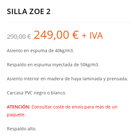
SILLA ZOE 2
249,00
€
El
El
+ IVA
290,00
€
precio
precio
original
actual
era:
es:
290,00 €.
249,00 €.
Asiento en espuma de 40kg/m3.
Respaldo en espuma inyectada de 50kg/m
3
.
Asiento interior en madera de haya laminada y prensada.
Carcasa PVC negro o blanco.
ATENCIÓN:
Consultar coste de envío para más de un
paquete.
Respaldo alto.