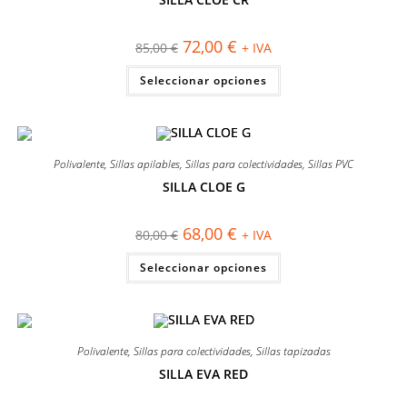
¡OFERTA!
El
El
72,00
€
85,00
€
+ IVA
precio
precio
original
actual
Este
Seleccionar opciones
era:
es:
producto
85,00 €.
72,00 €.
tiene
múltiples
variantes.
Las
opciones
se
Polivalente
,
Sillas apilables
,
Sillas para colectividades
,
Sillas PVC
pueden
elegir
SILLA CLOE G
en
¡OFERTA!
la
página
El
El
68,00
€
80,00
€
+ IVA
de
precio
precio
producto
original
actual
Este
Seleccionar opciones
era:
es:
producto
80,00 €.
68,00 €.
tiene
múltiples
variantes.
Las
opciones
se
Polivalente
,
Sillas para colectividades
,
Sillas tapizadas
pueden
elegir
SILLA EVA RED
en
¡OFERTA!
la