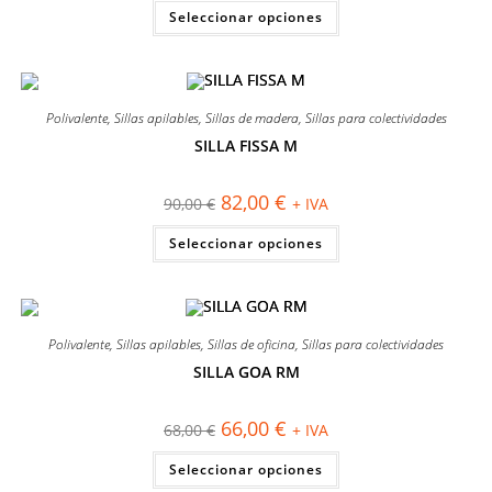
original
actual
Este
Seleccionar opciones
era:
es:
producto
85,00 €.
79,00 €.
tiene
múltiples
variantes.
Las
opciones
se
Polivalente
,
Sillas apilables
,
Sillas de madera
,
Sillas para colectividades
pueden
elegir
SILLA FISSA M
en
¡OFERTA!
la
página
El
El
82,00
€
90,00
€
+ IVA
de
precio
precio
producto
original
actual
Este
Seleccionar opciones
era:
es:
producto
90,00 €.
82,00 €.
tiene
múltiples
variantes.
Las
opciones
se
Polivalente
,
Sillas apilables
,
Sillas de oficina
,
Sillas para colectividades
pueden
elegir
SILLA GOA RM
en
¡OFERTA!
la
página
El
El
66,00
€
68,00
€
+ IVA
de
precio
precio
producto
original
actual
Este
Seleccionar opciones
era:
es:
producto
68,00 €.
66,00 €.
tiene