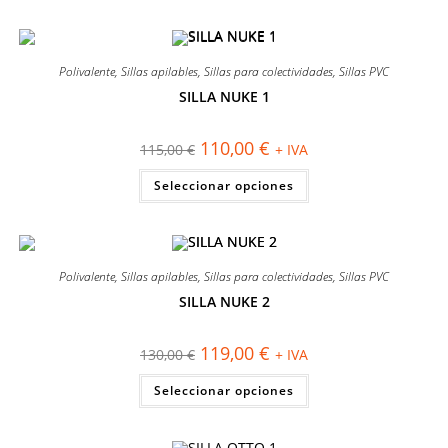
múltiples
variantes.
Las
opciones
se
Polivalente
,
Sillas apilables
,
Sillas para colectividades
,
Sillas PVC
pueden
elegir
SILLA NUKE 1
en
¡OFERTA!
la
página
El
El
110,00
€
115,00
€
+ IVA
de
precio
precio
producto
original
actual
Este
Seleccionar opciones
era:
es:
producto
115,00 €.
110,00 €.
tiene
múltiples
variantes.
Las
opciones
se
Polivalente
,
Sillas apilables
,
Sillas para colectividades
,
Sillas PVC
pueden
elegir
SILLA NUKE 2
en
¡OFERTA!
la
página
El
El
119,00
€
130,00
€
+ IVA
de
precio
precio
producto
original
actual
Este
Seleccionar opciones
era:
es:
producto
130,00 €.
119,00 €.
tiene
múltiples
variantes.