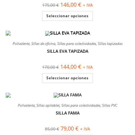
página
El
El
146,00
€
175,00
€
+ IVA
de
precio
precio
producto
original
actual
Este
Seleccionar opciones
era:
es:
producto
175,00 €.
146,00 €.
tiene
múltiples
variantes.
Las
opciones
se
Polivalente
,
Sillas de oficina
,
Sillas para colectividades
,
Sillas tapizadas
pueden
elegir
SILLA EVA TAPIZADA
en
¡OFERTA!
la
página
El
El
144,00
€
170,00
€
+ IVA
de
precio
precio
producto
original
actual
Este
Seleccionar opciones
era:
es:
producto
170,00 €.
144,00 €.
tiene
múltiples
variantes.
Las
opciones
se
Polivalente
,
Sillas apilables
,
Sillas para colectividades
,
Sillas PVC
pueden
elegir
SILLA FAMA
en
¡OFERTA!
la
página
El
El
79,00
€
85,00
€
+ IVA
de
precio
precio
producto