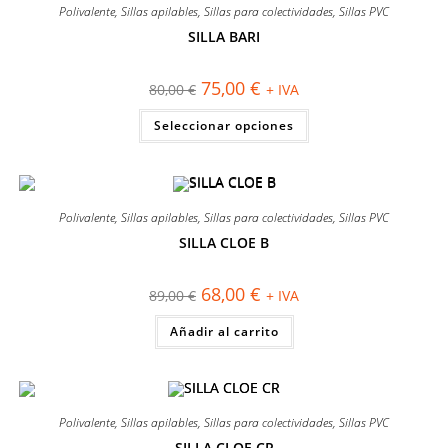
Polivalente
,
Sillas apilables
,
Sillas para colectividades
,
Sillas PVC
SILLA BARI
¡OFERTA!
El
El
75,00
€
80,00
€
+ IVA
precio
precio
original
actual
Este
Seleccionar opciones
era:
es:
producto
80,00 €.
75,00 €.
tiene
múltiples
variantes.
Las
opciones
se
Polivalente
,
Sillas apilables
,
Sillas para colectividades
,
Sillas PVC
pueden
elegir
SILLA CLOE B
en
¡OFERTA!
la
página
El
El
68,00
€
89,00
€
+ IVA
de
precio
precio
producto
original
actual
Añadir al carrito
era:
es:
89,00 €.
68,00 €.
Polivalente
,
Sillas apilables
,
Sillas para colectividades
,
Sillas PVC
SILLA CLOE CR