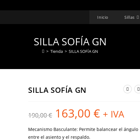
Inicio
Sillas
SILLA SOFÍA GN
>
Tienda
>
SILLA SOFÍA GN
SILLA SOFÍA GN
163,00
€
El
El
+ IVA
190,00
€
precio
precio
original
actual
era:
es:
190,00 €.
163,00 €.
Mecanismo Basculante: Permite balancear el ángulo
entre el asiento y el respaldo.