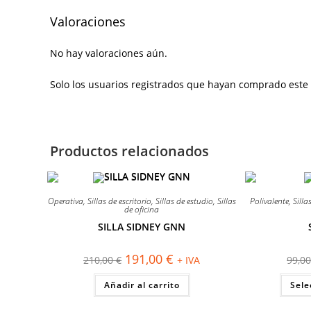
Valoraciones
No hay valoraciones aún.
Solo los usuarios registrados que hayan comprado este
Productos relacionados
¡OFERTA!
¡OFERTA!
Operativa
,
Sillas de escritorio
,
Sillas de estudio
,
Sillas
Polivalente
,
Sill
de oficina
SILLA SIDNEY GNN
El
El
191,00
€
210,00
€
+ IVA
99,0
precio
precio
original
actual
Añadir al carrito
era:
es:
Sele
210,00 €.
191,00 €.