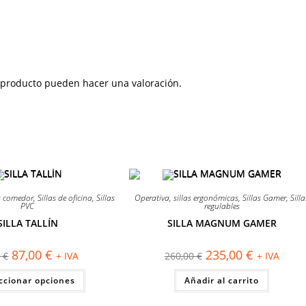
 producto pueden hacer una valoración.
¡OFERTA!
as comedor
,
Sillas de oficina
,
Sillas
Operativa
,
sillas ergonómicas
,
Sillas Gamer
,
Silla
PVC
regulables
SILLA TALLÍN
SILLA MAGNUM GAMER
El
El
El
El
87,00
€
235,00
€
0
€
+ IVA
260,00
€
+ IVA
precio
precio
precio
precio
original
actual
original
actual
Este
ccionar opciones
era:
es:
Añadir al carrito
era:
es:
producto
99,00 €.
87,00 €.
260,00 €.
235,00 €.
tiene
múltiples