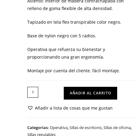
Asiento: Interior de madera contrachapada con
relleno de goma flexible de alta densidad.
Tapizado en tela flex transpirable color negro.
Base de nylon negro con 5 radios.
Operativa que refuerza su bienestar y
proporcionando una gran ergonomía.
Montaje por cuenta del cliente. fácil montaje.
SILLA
AÑADIR AL CARRITO
SOFÍA
GN
Añadir a lista de cosas que me gustan
cantidad
Categorías:
Operativa
,
Sillas de escritorio
,
Sillas de oficina
,
Sillas regulables