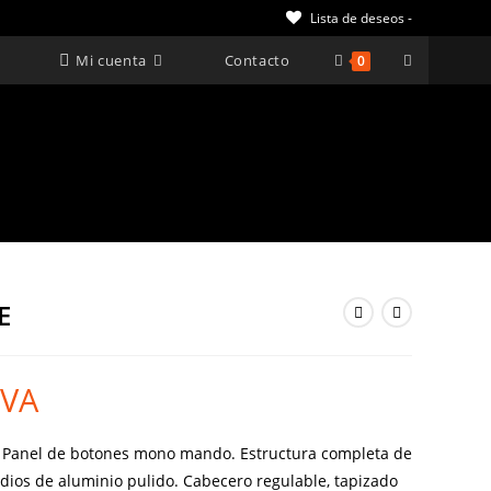
Lista de deseos -
Alternar
Mi cuenta
Contacto
0
búsqueda
de
la
web
E
IVA
 €.
.
Panel de botones mono mando.
Estructura completa de
dios de aluminio pulido. Cabecero regulable, tapizado