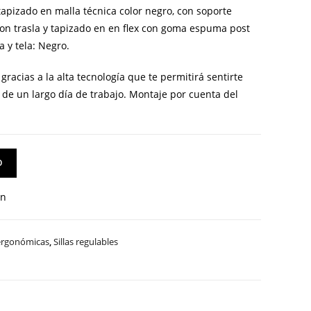
tapizado en malla técnica color negro, con soporte
con trasla y tapizado en en flex con goma espuma post
a y tela: Negro.
racias a la alta tecnología que te permitirá sentirte
de un largo día de trabajo.
Montaje por cuenta del
O
an
 ergonómicas
,
Sillas regulables