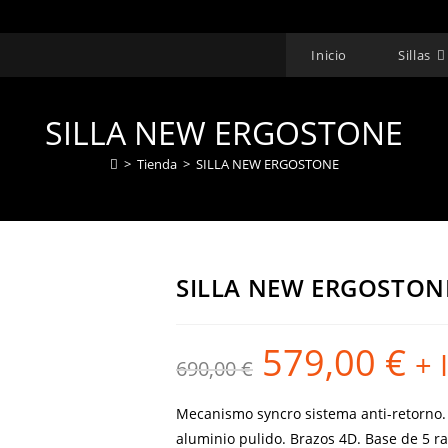
Inicio
Sillas
SILLA NEW ERGOSTONE
>
Tienda
>
SILLA NEW ERGOSTONE
SILLA NEW ERGOSTON
579,00
€
El
El
+ 
690,00
€
precio
precio
original
actual
era:
es:
690,00 €.
579,00
Mecanismo syncro sistema anti-retorno
aluminio pulido.
Brazos 4D. Base de 5 ra