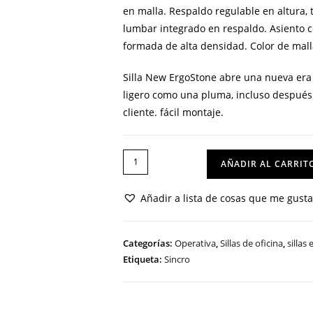
en malla.
Respaldo regulable en altura, 
lumbar integrado en respaldo.
Asiento 
formada de alta densidad.
Color de mall
Silla New ErgoStone abre una nueva era g
ligero como una pluma, incluso después 
cliente. fácil montaje.
SILLA
AÑADIR AL CARRIT
NEW
ERGOSTONE
Añadir a lista de cosas que me gust
cantidad
Categorías:
Operativa
,
Sillas de oficina
,
sillas
Etiqueta:
Sincro