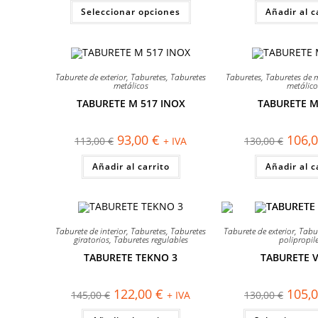
original
actual
origina
Este
Seleccionar opciones
era:
es:
Añadir al c
era:
producto
170,00 €.
141,00 €.
178,00
tiene
múltiples
variantes.
Las
opciones
¡OFERTA!
¡OFERTA!
se
Taburete de exterior
,
Taburetes
,
Taburetes
Taburetes
,
Taburetes de 
pueden
metálicos
metálico
elegir
TABURETE M 517 INOX
TABURETE M
en
la
página
de
El
El
El
93,00
€
106,
113,00
€
+ IVA
130,00
€
producto
precio
precio
precio
original
actual
origina
Añadir al carrito
era:
es:
Añadir al c
era:
113,00 €.
93,00 €.
130,00
¡OFERTA!
¡OFERTA!
Taburete de interior
,
Taburetes
,
Taburetes
Taburete de exterior
,
Tabu
giratorios
,
Taburetes regulables
polipropil
TABURETE TEKNO 3
TABURETE V
El
El
El
122,00
€
105,
145,00
€
+ IVA
130,00
€
precio
precio
precio
original
actual
origina