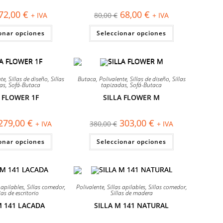
El
El
El
El
72,00
€
68,00
€
+ IVA
80,00
€
+ IVA
precio
precio
precio
precio
original
actual
original
actual
Este
Este
onar opciones
era:
es:
Seleccionar opciones
era:
es:
producto
producto
85,00 €.
72,00 €.
80,00 €.
68,00 €.
tiene
tiene
múltiples
múltiples
variantes.
variantes.
Las
Las
opciones
opciones
¡OFERTA!
se
se
nte
,
Sillas de diseño
,
Sillas
Butaca
,
Polivalente
,
Sillas de diseño
,
Sillas
pueden
pueden
as
,
Sofá-Butaca
tapizadas
,
Sofá-Butaca
elegir
elegir
A FLOWER 1F
SILLA FLOWER M
en
en
la
la
página
página
de
de
El
El
El
El
279,00
€
303,00
€
+ IVA
380,00
€
+ IVA
producto
producto
precio
precio
precio
precio
original
actual
original
actual
Este
Este
onar opciones
era:
es:
Seleccionar opciones
era:
es:
producto
producto
345,00 €.
279,00 €.
380,00 €.
303,00 €.
tiene
tiene
múltiples
múltiples
variantes.
variantes.
Las
Las
opciones
opciones
¡OFERTA!
se
se
 apilables
,
Sillas comedor
,
Polivalente
,
Sillas apilables
,
Sillas comedor
,
pueden
pueden
ijas de escritorio
Sillas de madera
elegir
elegir
M 141 LACADA
SILLA M 141 NATURAL
en
en
la
la
página
página