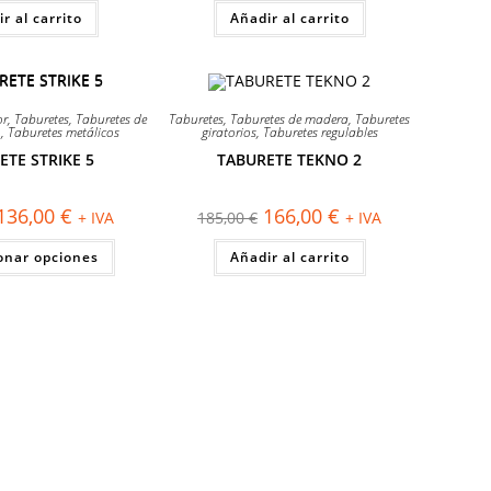
original
actual
original
actual
r al carrito
era:
es:
Añadir al carrito
era:
es:
130,00 €.
94,00 €.
122,00 €.
100,00 €.
¡OFERTA!
or
,
Taburetes
,
Taburetes de
Taburetes
,
Taburetes de madera
,
Taburetes
o
,
Taburetes metálicos
giratorios
,
Taburetes regulables
ETE STRIKE 5
TABURETE TEKNO 2
El
El
El
El
136,00
€
166,00
€
+ IVA
185,00
€
+ IVA
precio
precio
precio
precio
original
actual
original
actual
Este
onar opciones
era:
es:
Añadir al carrito
era:
es:
producto
150,00 €.
136,00 €.
185,00 €.
166,00 €.
tiene
múltiples
variantes.
Las
opciones
se
pueden
elegir
en
la
página
de
producto