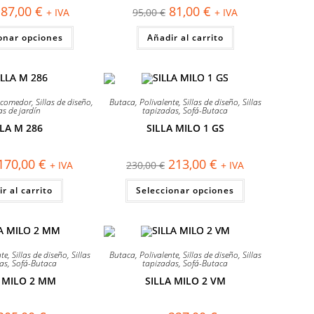
de
de
El
El
El
El
87,00
€
81,00
€
+ IVA
95,00
€
+ IVA
producto
producto
precio
precio
precio
precio
original
actual
original
actual
Este
onar opciones
era:
es:
Añadir al carrito
era:
es:
producto
106,00 €.
87,00 €.
95,00 €.
81,00 €.
tiene
múltiples
variantes.
Las
opciones
¡OFERTA!
se
s comedor
,
Sillas de diseño
,
Butaca
,
Polivalente
,
Sillas de diseño
,
Sillas
pueden
las de jardín
tapizadas
,
Sofá-Butaca
elegir
LLA M 286
SILLA MILO 1 GS
en
la
página
de
El
El
El
El
170,00
€
213,00
€
+ IVA
230,00
€
+ IVA
producto
precio
precio
precio
precio
original
actual
original
actual
Este
r al carrito
era:
es:
Seleccionar opciones
era:
es:
producto
210,00 €.
170,00 €.
230,00 €.
213,00 €.
tiene
múltiples
variantes.
Las
opciones
¡OFERTA!
se
nte
,
Sillas de diseño
,
Sillas
Butaca
,
Polivalente
,
Sillas de diseño
,
Sillas
pueden
as
,
Sofá-Butaca
tapizadas
,
Sofá-Butaca
elegir
A MILO 2 MM
SILLA MILO 2 VM
en
la
página
de