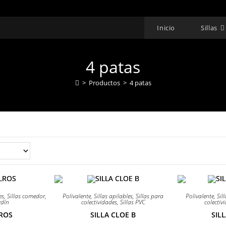
Inicio
Sillas
4 patas
>
Productos
>
4 patas
¡OFERTA!
¡OFERTA!
es
,
Sillas comedor
,
Polivalente
,
Sillas apilables
,
Sillas para
Polivalente
,
Sil
rdín
colectividades
,
Sillas PVC
colectiv
LROS
SILLA CLOE B
SIL