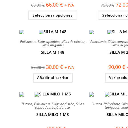
de
El
El
El
66,00
€
72,0
68,00
€
+ IVA
75,00
€
producto
precio
precio
precio
original
actual
origin
Este
Seleccionar opciones
era:
es:
Seleccionar 
era:
producto
68,00 €.
66,00 €.
75,00 
tiene
múltiples
variantes.
Las
opciones
¡OFERTA!
¡OFERTA!
se
Polivalente
,
Sillas apilables
,
sillas de exterior
,
Polivalente
,
Sillas comedo
pueden
Sillas plegables
Sillas de ja
elegir
SILLA M 148
SILLA M 
en
la
página
de
El
El
30,00
€
90,00
€
35,00
€
+ IVA
producto
precio
precio
original
actual
Añadir al carrito
era:
es:
Ver produ
35,00 €.
30,00 €.
¡OFERTA!
¡OFERTA!
Butaca
,
Polivalente
,
Sillas de diseño
,
Sillas
Butaca
,
Polivalente
,
Sill
tapizadas
,
Sofá-Butaca
tapizadas
,
Sof
SILLA MILO 1 MS
SILLA MILO