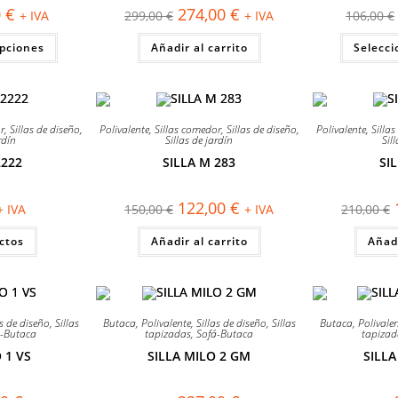
de
de
El
El
El
0
€
274,00
€
+ IVA
299,00
€
+ IVA
106,00
€
producto
producto
precio
precio
precio
al
actual
original
actual
Este
opciones
es:
Añadir al carrito
era:
es:
Selecci
producto
€.
72,00 €.
299,00 €.
274,00 €.
tiene
múltiples
variantes.
Las
opciones
¡OFERTA!
¡OFERTA!
se
r
,
Sillas de diseño
,
Polivalente
,
Sillas comedor
,
Sillas de diseño
,
Polivalente
,
Silla
pueden
rdín
Sillas de jardín
Sil
elegir
2222
SILLA M 283
SI
en
la
página
de
El
El
122,00
€
+ IVA
150,00
€
+ IVA
210,00
€
producto
precio
precio
original
actual
ctos
Añadir al carrito
era:
es:
Añadi
150,00 €.
122,00 €.
¡OFERTA!
¡OFERTA!
as de diseño
,
Sillas
Butaca
,
Polivalente
,
Sillas de diseño
,
Sillas
Butaca
,
Polivale
á-Butaca
tapizadas
,
Sofá-Butaca
tapizad
 1 VS
SILLA MILO 2 GM
SILL