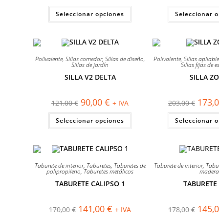
precio
precio
precio
original
actual
origina
Este
Seleccionar opciones
era:
es:
Seleccionar 
era:
producto
115,00 €.
110,00 €.
130,00
tiene
múltiples
variantes.
Las
opciones
¡OFERTA!
¡OFERTA!
se
Polivalente
,
Sillas comedor
,
Sillas de diseño
,
Polivalente
,
Sillas apilabl
pueden
Sillas de jardín
Sillas fijas de e
elegir
SILLA V2 DELTA
SILLA ZO
en
la
página
de
El
El
El
90,00
€
173,
121,00
€
+ IVA
203,00
€
producto
precio
precio
precio
original
actual
origina
Este
Seleccionar opciones
era:
es:
Seleccionar 
era:
producto
121,00 €.
90,00 €.
203,00
tiene
múltiples
variantes.
Las
opciones
¡OFERTA!
¡OFERTA!
se
Taburete de interior
,
Taburetes
,
Taburetes de
Taburete de interior
,
Tabu
pueden
polipropileno
,
Taburetes metálicos
madera
elegir
TABURETE CALIPSO 1
TABURETE
en
la
página
de
El
El
El
141,00
€
145,
170,00
€
+ IVA
178,00
€
producto
precio
precio
precio