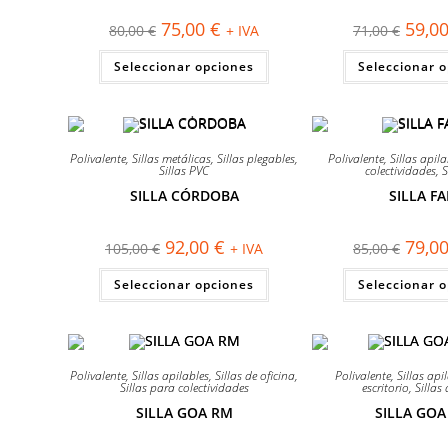
El
El
El
75,00
€
59,0
80,00
€
+ IVA
71,00
€
precio
precio
precio
original
actual
origin
Este
Seleccionar opciones
era:
es:
Seleccionar 
era:
producto
80,00 €.
75,00 €.
71,00 
tiene
múltiples
variantes.
Las
opciones
¡OFERTA!
¡OFERTA!
se
Polivalente
,
Sillas metálicas
,
Sillas plegables
,
Polivalente
,
Sillas apila
pueden
Sillas PVC
colectividades
,
S
elegir
SILLA CÓRDOBA
SILLA F
en
la
página
de
El
El
El
92,00
€
79,0
105,00
€
+ IVA
85,00
€
producto
precio
precio
precio
original
actual
origin
Este
Seleccionar opciones
era:
es:
Seleccionar 
era:
producto
105,00 €.
92,00 €.
85,00 
tiene
múltiples
variantes.
Las
opciones
¡OFERTA!
¡OFERTA!
se
Polivalente
,
Sillas apilables
,
Sillas de oficina
,
Polivalente
,
Sillas api
pueden
Sillas para colectividades
escritorio
,
Sillas 
elegir
SILLA GOA RM
SILLA GO
en
la
página