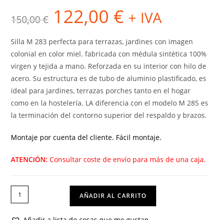
122,00
€
El
El
+ IVA
150,00
€
precio
precio
original
actual
era:
es:
150,00 €.
122,00 €.
Silla M 283 perfecta para terrazas, jardines con imagen
colonial en color miel. fabricada con médula sintética 100%
virgen y tejida a mano. Reforzada en su interior con hilo de
acero. Su estructura es de tubo de aluminio plastificado, es
ideal para jardines, terrazas porches tanto en el hogar
como en la hostelería. LA diferencia con el modelo M 285 es
la terminación del contorno superior del respaldo y brazos.
Montaje por cuenta del cliente. Fácil montaje.
ATENCIÓN:
Consultar coste de envío para más de una caja.
SILLA
AÑADIR AL CARRITO
M
283
Añadir a lista de cosas que me gustan