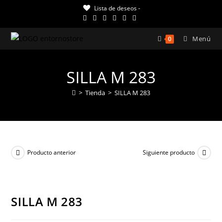
Ir
Lista de deseos -
al
contenido
Menú
0
SILLA M 283
>
Tienda
>
SILLA M 283
Producto anterior
Siguiente producto
¡OFERTA!
SILLA M 283