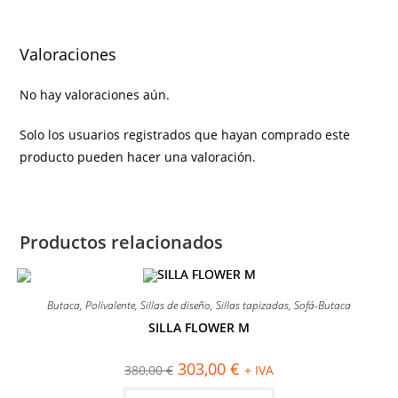
Valoraciones
No hay valoraciones aún.
Solo los usuarios registrados que hayan comprado este
producto pueden hacer una valoración.
Productos relacionados
Butaca
,
Polivalente
,
Sillas de diseño
,
Sillas tapizadas
,
Sofá-Butaca
SILLA FLOWER M
¡OFERTA!
El
El
303,00
€
380,00
€
+ IVA
precio
precio
original
actual
Este