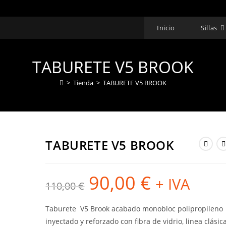
Inicio
Sillas
TABURETE V5 BROOK
>
Tienda
>
TABURETE V5 BROOK
TABURETE V5 BROOK
90,00
€
El
El
+ IVA
110,00
€
precio
precio
original
actual
era:
es:
110,00 €.
90,00 €.
Taburete V5 Brook acabado monobloc polipropileno
inyectado y reforzado con fibra de vidrio, linea clásic