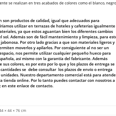
nte se realizan en tres acabados de colores como el blanco, negr
ión son productos de calidad, igual que adecuados para
dríamos utilizar en terrazas de hoteles y cafeterías igualmente
 materiales, ya que estos aguantan bien los diferentes cambios
 el sol. Además son de fácil mantenimiento y limpieza, para est
abonosa. Por otro lado gracias a que son materiales ligeros y
rmiten moverlos y apilarlos. Por consiguiente al no ser un
pacio, nos permite utilizar cualquier pequeño hueco para
española, así mismo con la garantía del fabricante. Además
us colores, es por esto por lo que y los plazos de entrega se
 cantidades se debe consultar los plazos de envío o entrega
de unidades. Nuestro departamento comercial está para atende
ra tienda online. Por lo tanto puedes contactar con nosotros a
ic en este enlace de
contacto
.
44 × 44 × 76 cm