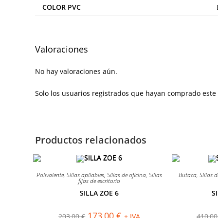
COLOR PVC
Valoraciones
No hay valoraciones aún.
Solo los usuarios registrados que hayan comprado este
Productos relacionados
¡OFERTA!
¡OFERTA!
Polivalente
,
Sillas apilables
,
Sillas de oficina
,
Sillas
Butaca
,
Sillas 
fijas de escritorio
SILLA ZOE 6
S
El
El
173,00
€
203,00
€
+ IVA
410,0