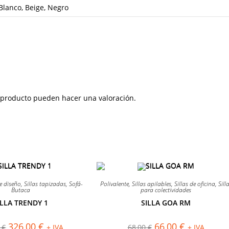
Blanco, Beige, Negro
 producto pueden hacer una valoración.
¡OFERTA!
de diseño
,
Sillas tapizadas
,
Sofá-
Polivalente
,
Sillas apilables
,
Sillas de oficina
,
Sill
Butaca
para colectividades
ILLA TRENDY 1
SILLA GOA RM
El
El
El
El
326,00
€
66,00
€
0
€
+ IVA
68,00
€
+ IVA