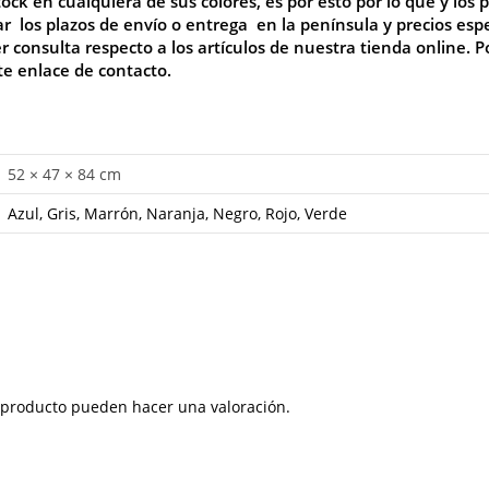
 en cualquiera de sus colores, es por esto por lo que y los p
ar los plazos de envío o entrega en la península y precios es
consulta respecto a los artículos de nuestra tienda online. P
ste enlace de
contacto
.
52 × 47 × 84 cm
Azul, Gris, Marrón, Naranja, Negro, Rojo, Verde
 producto pueden hacer una valoración.