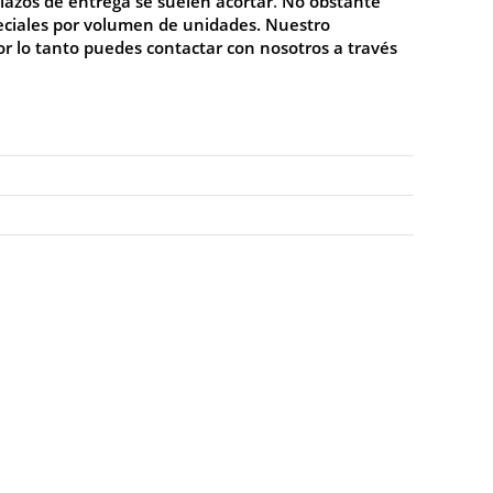
lazos de entrega se suelen acortar
.
No
obstante
peciales por volumen de unidades. Nuestro
or lo tanto puedes contactar con nosotros a través