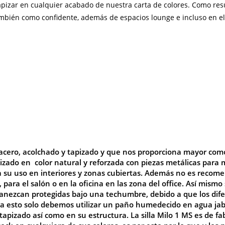
apizar en cualquier acabado de nuestra carta de colores.
Como resu
ambién como confidente, además de espacios lounge e incluso en el
n acero, acolchado y tapizado y que nos proporciona mayor co
zado en color natural y reforzada con piezas metálicas para 
 su uso en interiores y zonas cubiertas. Además no es recomen
 para el salón o en la oficina en las zona del office. Así mismo 
rmanezcan protegidas bajo una techumbre, debido a que los dif
ra esto solo debemos utilizar un paño humedecido en agua ja
apizado así como en su estructura. La silla Milo 1 MS es de fa