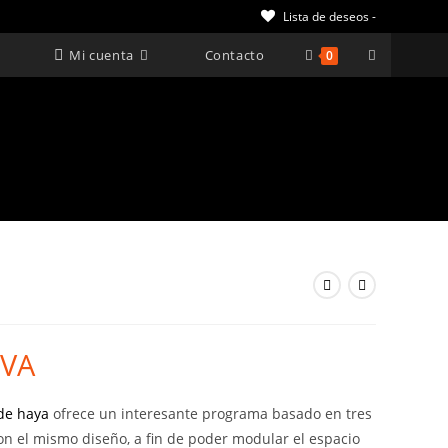
Lista de deseos -
Alternar
Mi cuenta
Contacto
0
búsqueda
de
la
web
IVA
 €.
 de haya
ofrece un interesante programa basado en tres
n el mismo diseño, a fin de poder modular el espacio