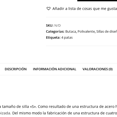
1
Añadir a lista de cosas que me gust
MS
cantidad
SKU:
N/D
Categorías:
Butaca
,
Polivalente
,
Sillas de dise
Etiqueta:
4 patas
DESCRIPCIÓN
INFORMACIÓN ADICIONAL
VALORACIONES (0)
a tamaño de silla «S». Como resultado de una estructura de acero 
pizada
.
Del mismo modo la fabricación de una estructura de cuatr