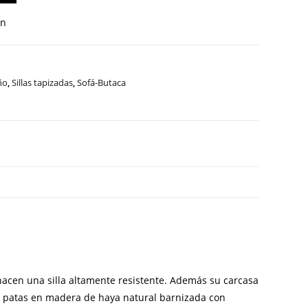
an
ño
,
Sillas tapizadas
,
Sofá-Butaca
hacen una silla altamente resistente. Además su carcasa
o patas en madera de haya natural barnizada con