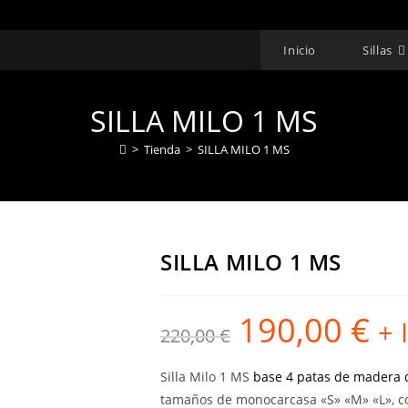
Inicio
Sillas
SILLA MILO 1 MS
>
Tienda
>
SILLA MILO 1 MS
SILLA MILO 1 MS
190,00
€
El
El
+ 
220,00
€
precio
precio
original
actual
era:
es:
220,00 €.
190,00
Silla Milo 1 MS
base 4 patas de madera
tamaños de monocarcasa «S» «M» «L», co