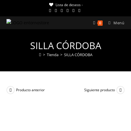
Ir
Lista de deseos -
al
contenido
Menú
0
SILLA CÓRDOBA
>
Tienda
>
SILLA CÓRDOBA
Producto anterior
Siguiente producto
¡OFERTA!