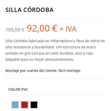
SILLA CÓRDOBA
92,00
€
El
El
+ IVA
105,00
€
precio
precio
original
actual
era:
es:
105,00 €.
92,00 €.
Silla Córdoba fabricada en Polipropileno y fibra de vidrio de
alta resistencia y durabilidad con estructura de acero
pintado en gris carcasa en color burdeos, azul y rojo,
plegable para su mejor almacenamiento.
Montaje por cuenta del cliente. fácil montaje.
COLOR PVC