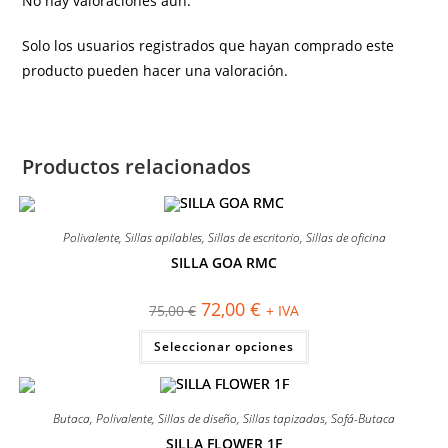
No hay valoraciones aún.
Solo los usuarios registrados que hayan comprado este
producto pueden hacer una valoración.
Productos relacionados
Polivalente
,
Sillas apilables
,
Sillas de escritorio
,
Sillas de oficina
SILLA GOA RMC
¡OFERTA!
El
El
72,00
€
75,00
€
+ IVA
precio
precio
original
actual
Este
Seleccionar opciones
era:
es:
producto
75,00 €.
72,00 €.
tiene
múltiples
variantes.
Las
Butaca
,
Polivalente
,
Sillas de diseño
,
Sillas tapizadas
,
Sofá-Butaca
opciones
se
SILLA FLOWER 1F
pueden