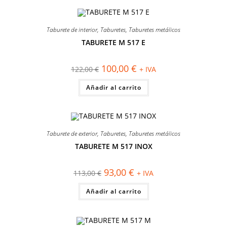
Taburete de interior
,
Taburetes
,
Taburetes metálicos
TABURETE M 517 E
¡OFERTA!
El
El
100,00
€
122,00
€
+ IVA
precio
precio
original
actual
Añadir al carrito
era:
es:
122,00 €.
100,00 €.
Taburete de exterior
,
Taburetes
,
Taburetes metálicos
TABURETE M 517 INOX
¡OFERTA!
El
El
93,00
€
113,00
€
+ IVA
precio
precio
original
actual
Añadir al carrito
era:
es:
113,00 €.
93,00 €.