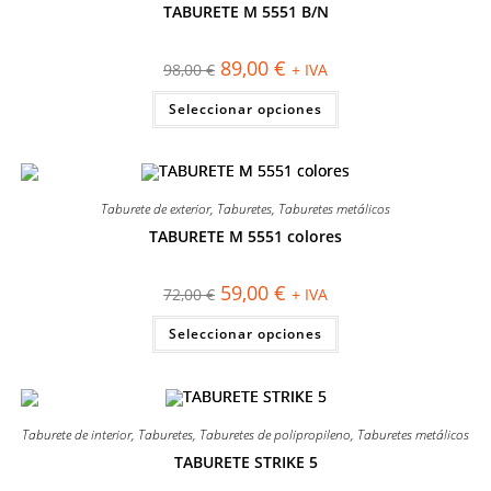
elegir
TABURETE M 5551 B/N
en
¡OFERTA!
la
página
El
El
89,00
€
98,00
€
+ IVA
de
precio
precio
producto
original
actual
Este
Seleccionar opciones
era:
es:
producto
98,00 €.
89,00 €.
tiene
múltiples
variantes.
Las
opciones
se
Taburete de exterior
,
Taburetes
,
Taburetes metálicos
pueden
elegir
TABURETE M 5551 colores
en
¡OFERTA!
la
página
El
El
59,00
€
72,00
€
+ IVA
de
precio
precio
producto
original
actual
Este
Seleccionar opciones
era:
es:
producto
72,00 €.
59,00 €.
tiene
múltiples
variantes.
Las
opciones
se
Taburete de interior
,
Taburetes
,
Taburetes de polipropileno
,
Taburetes metálicos
pueden
elegir
TABURETE STRIKE 5
en
¡OFERTA!
la