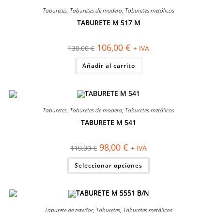
Taburetes
,
Taburetes de madera
,
Taburetes metálicos
TABURETE M 517 M
¡OFERTA!
El
El
106,00
€
130,00
€
+ IVA
precio
precio
original
actual
Añadir al carrito
era:
es:
130,00 €.
106,00 €.
Taburetes
,
Taburetes de madera
,
Taburetes metálicos
TABURETE M 541
¡OFERTA!
El
El
98,00
€
119,00
€
+ IVA
precio
precio
original
actual
Este
Seleccionar opciones
era:
es:
producto
119,00 €.
98,00 €.
tiene
múltiples
variantes.
Las
opciones
se
Taburete de exterior
,
Taburetes
,
Taburetes metálicos
pueden