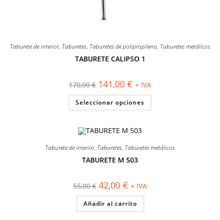
Taburete de interior
,
Taburetes
,
Taburetes de polipropileno
,
Taburetes metálicos
TABURETE CALIPSO 1
El
El
141,00
€
170,00
€
+ IVA
precio
precio
original
actual
Este
Seleccionar opciones
era:
es:
producto
170,00 €.
141,00 €.
tiene
múltiples
variantes.
Las
opciones
se
Taburete de interior
,
Taburetes
,
Taburetes metálicos
pueden
elegir
TABURETE M 503
en
¡OFERTA!
la
página
El
El
42,00
€
55,00
€
+ IVA
de
precio
precio
producto
original
actual
Añadir al carrito
era:
es:
55,00 €.
42,00 €.