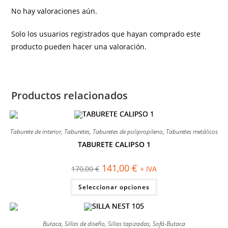
No hay valoraciones aún.
Solo los usuarios registrados que hayan comprado este
producto pueden hacer una valoración.
Productos relacionados
Taburete de interior
,
Taburetes
,
Taburetes de polipropileno
,
Taburetes metálicos
TABURETE CALIPSO 1
¡OFERTA!
El
El
141,00
€
170,00
€
+ IVA
precio
precio
original
actual
Este
Seleccionar opciones
era:
es:
producto
170,00 €.
141,00 €.
tiene
múltiples
variantes.
Las
Butaca
,
Sillas de diseño
,
Sillas tapizadas
,
Sofá-Butaca
opciones