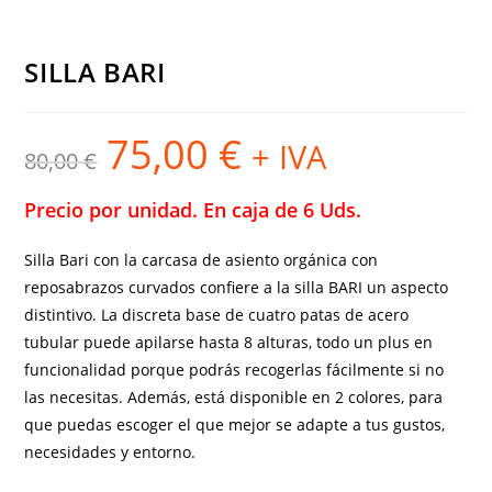
SILLA BARI
75,00
€
El
El
+ IVA
80,00
€
precio
precio
original
actual
era:
es:
80,00 €.
75,00 €.
Precio por unidad. En
caja de 6 Uds.
Silla Bari con la carcasa de asiento orgánica con
reposabrazos curvados confiere a la silla BARI un aspecto
distintivo. La discreta base de cuatro patas de acero
tubular puede apilarse hasta 8 alturas, todo un plus en
funcionalidad porque podrás recogerlas fácilmente si no
las necesitas. Además, está disponible en 2 colores, para
que puedas escoger el que mejor se adapte a tus gustos,
necesidades y entorno.