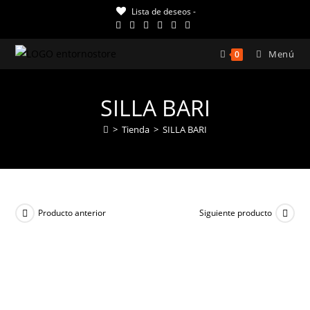
Ir
Lista de deseos -
al
contenido
Menú
0
SILLA BARI
>
Tienda
>
SILLA BARI
Producto anterior
Siguiente producto
¡OFERTA!