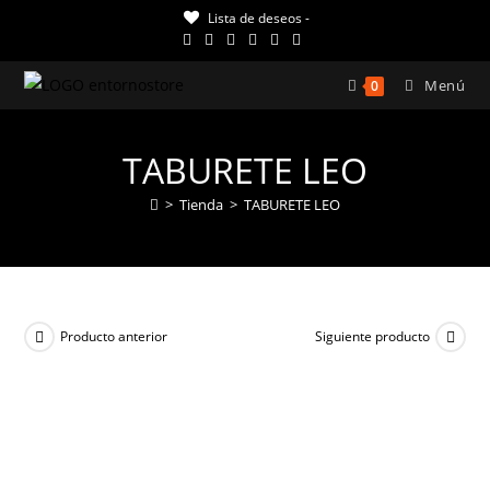
Ir
Lista de deseos -
al
contenido
Menú
0
TABURETE LEO
>
Tienda
>
TABURETE LEO
Producto anterior
Siguiente producto
¡OFERTA!