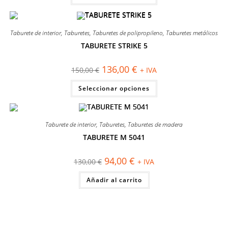
110,00 €.
90,00 €.
tiene
múltiples
variantes.
Las
Taburete de interior
,
Taburetes
,
Taburetes de polipropileno
,
Taburetes metálicos
opciones
se
TABURETE STRIKE 5
pueden
¡OFERTA!
elegir
en
El
El
136,00
€
la
150,00
€
+ IVA
precio
precio
página
original
actual
Este
de
Seleccionar opciones
era:
es:
producto
producto
150,00 €.
136,00 €.
tiene
múltiples
variantes.
Las
Taburete de interior
,
Taburetes
,
Taburetes de madera
opciones
se
TABURETE M 5041
pueden
¡OFERTA!
elegir
en
El
El
94,00
€
la
130,00
€
+ IVA
precio
precio
página
original
actual
de
Añadir al carrito
era:
es:
producto
130,00 €.
94,00 €.