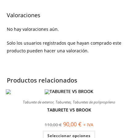
Valoraciones
No hay valoraciones aún.
Solo los usuarios registrados que hayan comprado este
producto pueden hacer una valoración.
Productos relacionados
Taburete de exterior
,
Taburetes
,
Taburetes de polipropileno
TABURETE V5 BROOK
¡OFERTA!
El
El
90,00
€
110,00
€
+ IVA
precio
precio
original
actual
Este
Seleccionar opciones
era:
es:
producto