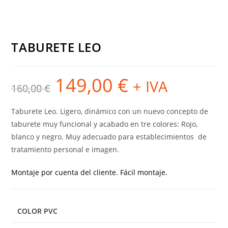
TABURETE LEO
149,00
€
El
El
+ IVA
160,00
€
precio
precio
original
actual
era:
es:
160,00 €.
149,00 €.
Taburete Leo. Ligero, dinámico con un nuevo concepto de
taburete muy funcional y acabado en tre colores: Rojo,
blanco y negro. Muy adecuado para establecimientos de
tratamiento personal e imagen.
Montaje por cuenta del cliente. Fácil montaje.
COLOR PVC