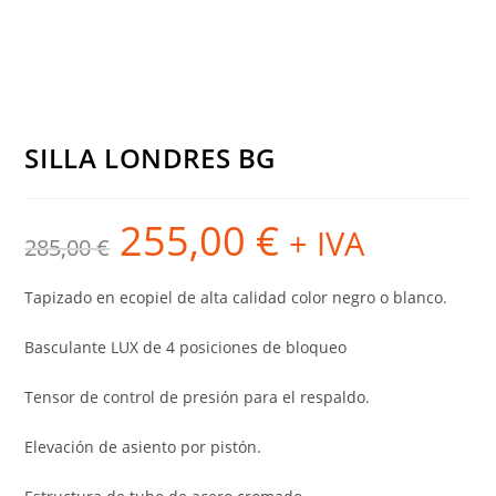
SILLA LONDRES BG
255,00
€
El
El
+ IVA
285,00
€
precio
precio
original
actual
era:
es:
285,00 €.
255,00 €.
Tapizado en ecopiel de alta calidad color negro o blanco.
Basculante LUX de 4 posiciones de bloqueo
Tensor de control de presión para el respaldo.
Elevación de asiento por pistón.