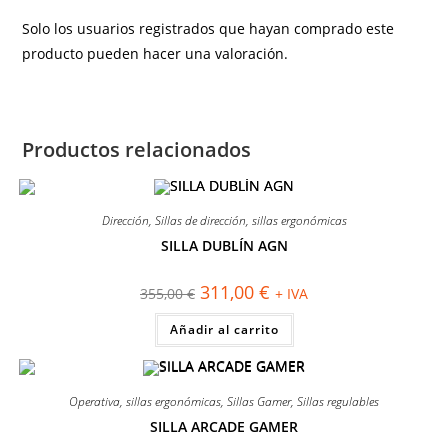
Solo los usuarios registrados que hayan comprado este
producto pueden hacer una valoración.
Productos relacionados
Dirección
,
Sillas de dirección
,
sillas ergonómicas
SILLA DUBLÍN AGN
¡OFERTA!
El
El
311,00
€
355,00
€
+ IVA
precio
precio
original
actual
Añadir al carrito
era:
es:
355,00 €.
311,00 €.
Operativa
,
sillas ergonómicas
,
Sillas Gamer
,
Sillas regulables
SILLA ARCADE GAMER
¡OFERTA!