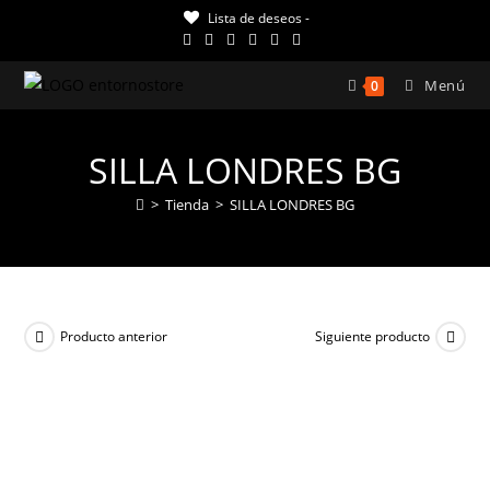
Ir
Lista de deseos -
al
contenido
Menú
0
SILLA LONDRES BG
>
Tienda
>
SILLA LONDRES BG
Producto anterior
Siguiente producto
¡OFERTA!