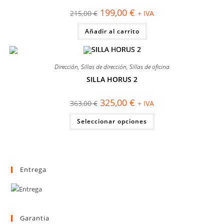
El
El
199,00
€
215,00
€
+ IVA
precio
precio
original
actual
Añadir al carrito
era:
es:
215,00 €.
199,00 €.
Dirección
,
Sillas de dirección
,
Sillas de oficina
SILLA HORUS 2
¡OFERTA!
El
El
325,00
€
363,00
€
+ IVA
precio
precio
original
actual
Este
Seleccionar opciones
era:
es:
producto
363,00 €.
325,00 €.
tiene
múltiples
variantes.
Las
opciones
se
Entrega
pueden
elegir
en
la
página
de
producto
Garantia