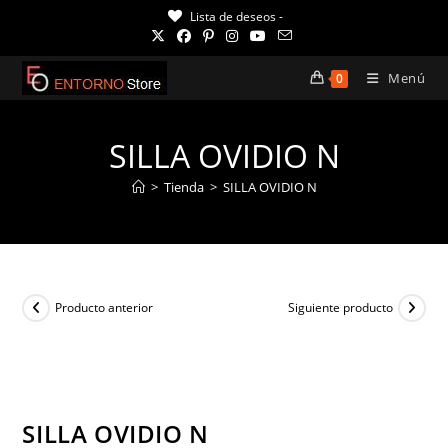
Ir
Lista de deseos -
al
contenido
Menú
0
SILLA OVIDIO N
>
Tienda
>
SILLA OVIDIO N
Producto anterior
Siguiente producto
¡OFERTA!
SILLA OVIDIO N