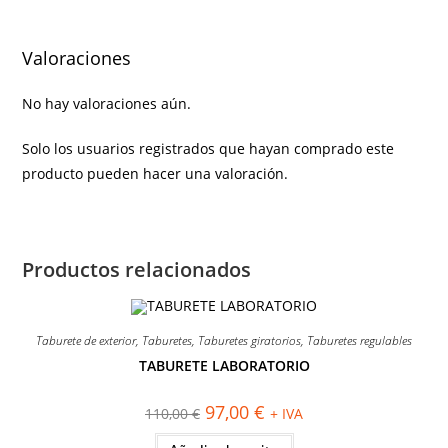
Valoraciones
No hay valoraciones aún.
Solo los usuarios registrados que hayan comprado este
producto pueden hacer una valoración.
Productos relacionados
Taburete de exterior
,
Taburetes
,
Taburetes giratorios
,
Taburetes regulables
TABURETE LABORATORIO
¡OFERTA!
El
El
97,00
€
110,00
€
+ IVA
precio
precio
original
actual