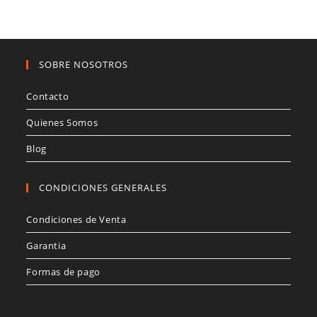
se
pueden
elegir
en
la
página
de
SOBRE NOSOTROS
producto
Contacto
Quienes Somos
Blog
CONDICIONES GENERALES
Condiciones de Venta
Garantia
Formas de pago