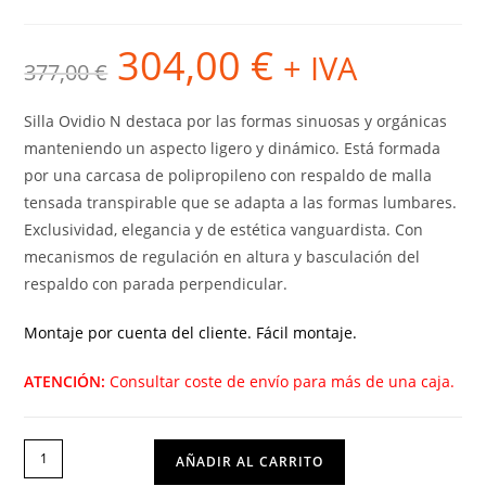
304,00
€
El
El
+ IVA
377,00
€
precio
precio
original
actual
era:
es:
377,00 €.
304,00 €.
Silla Ovidio N destaca por las formas sinuosas y orgánicas
manteniendo un aspecto ligero y dinámico. Está formada
por una carcasa de polipropileno con respaldo de malla
tensada transpirable que se adapta a las formas lumbares.
Exclusividad, elegancia y de estética vanguardista. Con
mecanismos de regulación en altura y basculación del
respaldo con parada perpendicular.
Montaje por cuenta del cliente. Fácil montaje.
ATENCIÓN:
Consultar coste de envío para más de una caja.
SILLA
AÑADIR AL CARRITO
OVIDIO