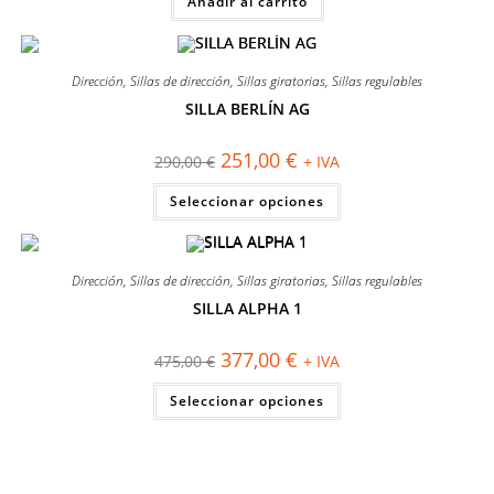
Añadir al carrito
era:
es:
110,00 €.
97,00 €.
Dirección
,
Sillas de dirección
,
Sillas giratorias
,
Sillas regulables
SILLA BERLÍN AG
¡OFERTA!
El
El
251,00
€
290,00
€
+ IVA
precio
precio
original
actual
Este
Seleccionar opciones
era:
es:
producto
290,00 €.
251,00 €.
tiene
múltiples
variantes.
Las
Dirección
,
Sillas de dirección
,
Sillas giratorias
,
Sillas regulables
opciones
se
SILLA ALPHA 1
pueden
¡OFERTA!
elegir
en
El
El
377,00
€
la
475,00
€
+ IVA
precio
precio
página
original
actual
Este
de
Seleccionar opciones
era:
es:
producto
producto
475,00 €.
377,00 €.
tiene
múltiples
variantes.
Las
opciones