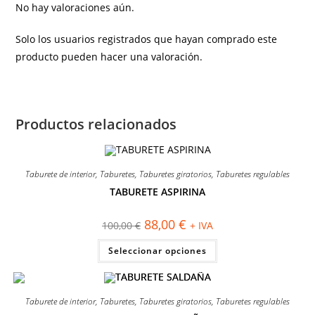
No hay valoraciones aún.
Solo los usuarios registrados que hayan comprado este
producto pueden hacer una valoración.
Productos relacionados
Taburete de interior
,
Taburetes
,
Taburetes giratorios
,
Taburetes regulables
TABURETE ASPIRINA
¡OFERTA!
El
El
88,00
€
100,00
€
+ IVA
precio
precio
original
actual
Este
Seleccionar opciones
era:
es:
producto
100,00 €.
88,00 €.
tiene
múltiples
variantes.
Las
Taburete de interior
,
Taburetes
,
Taburetes giratorios
,
Taburetes regulables
opciones
se