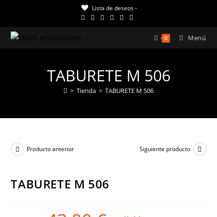
Ir
Lista de deseos -
al
contenido
Menú
0
TABURETE M 506
>
Tienda
>
TABURETE M 506
Producto anterior
Siguiente producto
TABURETE M 506
¡OFERTA!
El
El