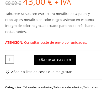
43,00
€
+ IVA
69,00
€
precio
precio
original
actual
era:
es:
69,00 €.
43,00 €.
Taburete M 506 con estructura metálica de 4 patas y
reposapies metalico en color negro, asiento en espuma
integra de color negra, adecuado para hostelería, bares,
restaurantes.
ATENCIÓN:
Consultar coste de envío por unidades.
TABURETE
AÑADIR AL CARRITO
M
506
Añadir a lista de cosas que me gustan
cantidad
Categorías:
Taburete de exterior
,
Taburete de interior
,
Taburetes