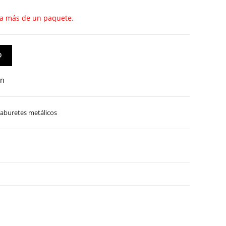
ra más de un paquete.
O
an
aburetes metálicos