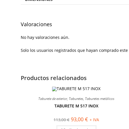
Valoraciones
No hay valoraciones aún.
Solo los usuarios registrados que hayan comprado este
Productos relacionados
¡OFERTA!
Taburete de exterior
,
Taburetes
,
Taburetes metálicos
TABURETE M 517 INOX
El
El
93,00
€
113,00
€
+ IVA
precio
precio
original
actual