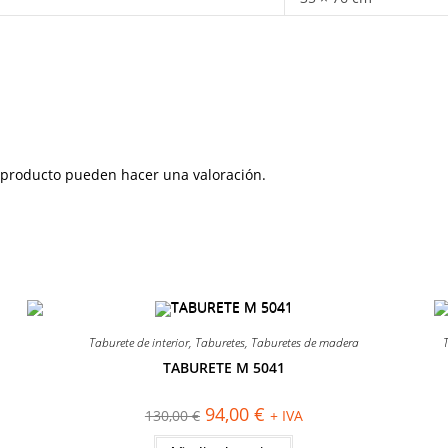
 producto pueden hacer una valoración.
¡OFERTA!
Taburete de interior
,
Taburetes
,
Taburetes de madera
T
TABURETE M 5041
El
El
94,00
€
130,00
€
+ IVA
precio
precio
original
actual