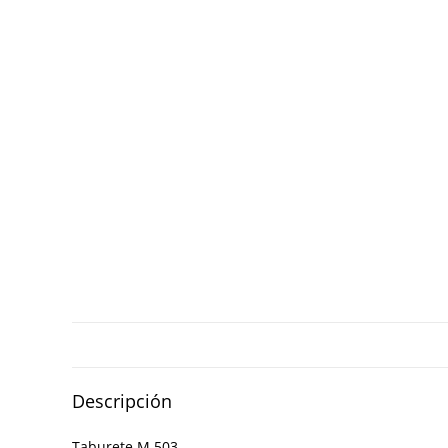
Descripción
Taburete M 503 .