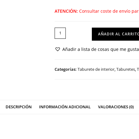
ATENCIÓN:
Consultar coste de envío pa
TABURETE
AÑADIR AL CARRIT
M
503
Añadir a lista de cosas que me gust
cantidad
Categorías:
Taburete de interior
,
Taburetes
,
T
DESCRIPCIÓN
INFORMACIÓN ADICIONAL
VALORACIONES (0)