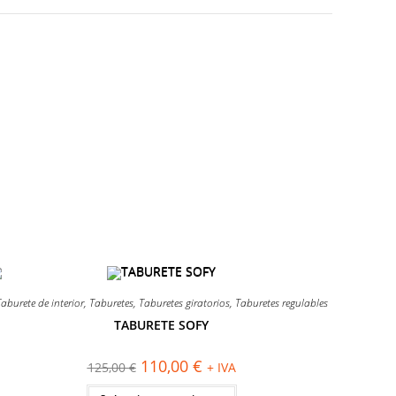
¡OFERTA!
aburete de interior
,
Taburetes
,
Taburetes giratorios
,
Taburetes regulables
TABURETE SOFY
El
El
110,00
€
125,00
€
+ IVA
precio
precio
original
actual
Este