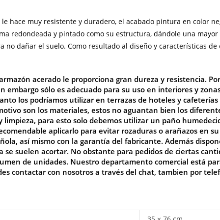
e hace muy resistente y duradero, el acabado pintura en color negr
forma redondeada y pintado como su estructura, dándole una mayor
a no dañar el suelo. Como resultado al diseño y características de
armazón acerado le proporciona gran dureza y resistencia. Por
n embargo sólo es adecuado para su uso en interiores y zona
 tanto los podríamos utilizar en terrazas de hoteles y cafeterías
ivo son los materiales, estos no aguantan bien los diferente
y limpieza, para esto solo debemos utilizar un paño humedec
recomendable aplicarlo para evitar rozaduras o arañazos en s
añola, así mismo con la garantía del fabricante. Además disp
ga se suelen acortar
.
No
obstante para pedidos de ciertas cant
olumen de unidades. Nuestro departamento comercial está para
des contactar con nosotros a través del chat, tambien por tele
35 × 76 cm