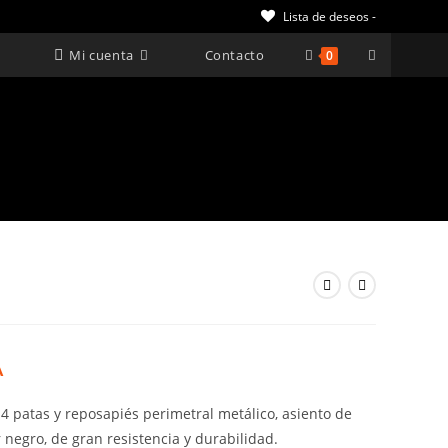
Lista de deseos -
Alternar
Mi cuenta
Contacto
0
búsqueda
de
la
web
A
4 patas y reposapiés perimetral metálico, asiento de
 negro, de gran resistencia y durabilidad.