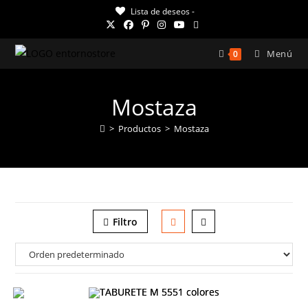
Ir
Lista de deseos -
al
contenido
Menú
0
Mostaza
>
Productos
>
Mostaza
Filtro