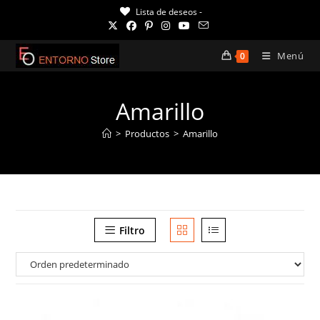
Ir
Lista de deseos -
al
contenido
Menú
0
Amarillo
>
Productos
>
Amarillo
Filtro