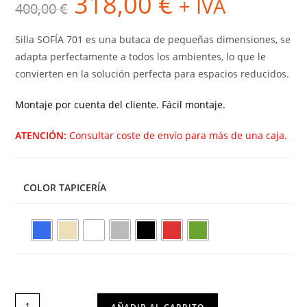
318,00
€
+ IVA
400,00
€
precio
precio
original
actual
era:
es:
400,00 €.
318,00 €.
Silla SOFÍA 701 es una butaca de pequeñas dimensiones, se
adapta perfectamente a todos los ambientes, lo que le
convierten en la solución perfecta para espacios reducidos.
Montaje por cuenta del cliente. Fácil montaje.
ATENCIÓN:
Consultar coste de envío para más de una caja.
COLOR TAPICERÍA
SILLA