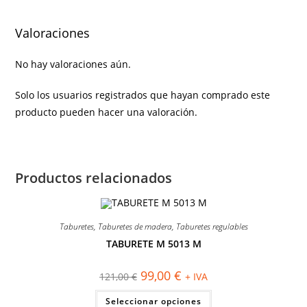
Valoraciones
No hay valoraciones aún.
Solo los usuarios registrados que hayan comprado este
producto pueden hacer una valoración.
Productos relacionados
Taburetes
,
Taburetes de madera
,
Taburetes regulables
TABURETE M 5013 M
¡OFERTA!
El
El
99,00
€
121,00
€
+ IVA
precio
precio
original
actual
Este
Seleccionar opciones
era:
es:
producto