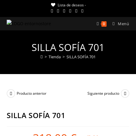
Ir
Lista de deseos -
al
contenido
Menú
0
SILLA SOFÍA 701
>
Tienda
>
SILLA SOFÍA 701
Producto anterior
Siguiente producto
SILLA SOFÍA 701
¡OFERTA!
El
El