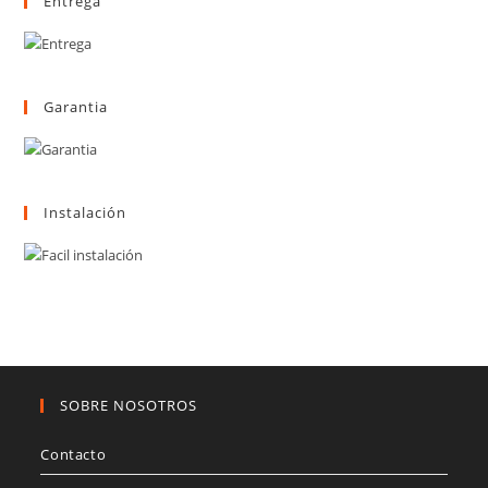
Entrega
pueden
elegir
en
la
página
de
producto
Garantia
Instalación
SOBRE NOSOTROS
Contacto