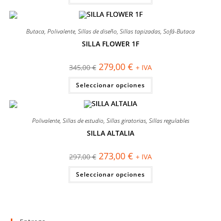
121,00 €.
99,00 €.
tiene
múltiples
variantes.
Las
Butaca
,
Polivalente
,
Sillas de diseño
,
Sillas tapizadas
,
Sofá-Butaca
opciones
se
SILLA FLOWER 1F
pueden
¡OFERTA!
elegir
en
El
El
279,00
€
la
345,00
€
+ IVA
precio
precio
página
original
actual
Este
de
Seleccionar opciones
era:
es:
producto
producto
345,00 €.
279,00 €.
tiene
múltiples
variantes.
Las
Polivalente
,
Sillas de estudio
,
Sillas giratorias
,
Sillas regulables
opciones
se
SILLA ALTALIA
pueden
¡OFERTA!
elegir
en
El
El
273,00
€
la
297,00
€
+ IVA
precio
precio
página
original
actual
Este
de
Seleccionar opciones
era:
es:
producto
producto
297,00 €.
273,00 €.
tiene
múltiples
variantes.
Las
opciones
se