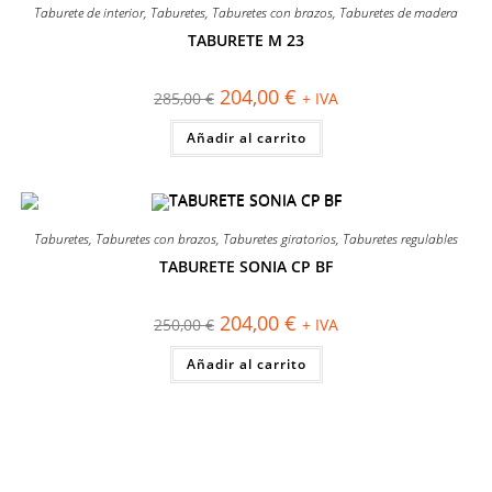
Taburete de interior
,
Taburetes
,
Taburetes con brazos
,
Taburetes de madera
TABURETE M 23
¡OFERTA!
El
El
204,00
€
285,00
€
+ IVA
precio
precio
original
actual
Añadir al carrito
era:
es:
285,00 €.
204,00 €.
Taburetes
,
Taburetes con brazos
,
Taburetes giratorios
,
Taburetes regulables
TABURETE SONIA CP BF
¡OFERTA!
El
El
204,00
€
250,00
€
+ IVA
precio
precio
original
actual
Añadir al carrito
era:
es:
250,00 €.
204,00 €.